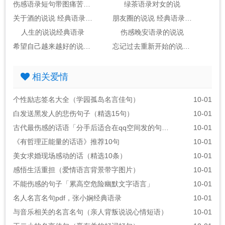
伤感语录短句带图痛苦的说说带图片
绿茶语录对女的说
关于酒的说说 经典语录 短句
朋友圈的说说 经典语录伤感
人生的说说经典语录
伤感晚安语录的说说
希望自己越来越好的说说语录
忘记过去重新开始的说说心情语录句子
相关爱情
个性励志签名大全（学园孤岛名言佳句）
10-01
白发送黑发人的悲伤句子（精选15句）
10-01
古代最伤感的话语「分手后适合在qq空间发的句子」
10-01
《有哲理正能量的话语》推荐10句
10-01
美女求婚现场感动的话（精选10条）
10-01
感悟生活重担（爱情语言背景带字图片）
10-01
不能伤感的句子「累高空危险幽默文字语言」
10-01
名人名言名句pdf，张小娴经典语录
10-01
与音乐相关的名言名句（亲人背叛说说心情短语）
10-01