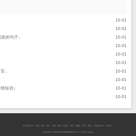
）
10-01
10-01
间发的句子」
10-01
10-01
10-01
）
10-01
语言」
10-01
10-01
心情短语）
10-01
）
10-01
本站提供
句子
、
说说
、
网名
、
笑话
、
头像
、
表情
、
祝福语
、
情书
、
dj舞曲
、
语录
、
爱情
、
小狸猫短文学
。等内容！
Copyright © 2018
琼ICP备2021000462号-6
BY：秋心草
sitemap