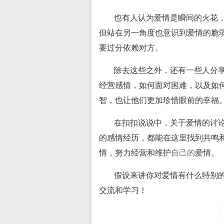
也有人认为爱情是瞬间的火花
但站在另一角度也意识到爱情的脆
要过分依赖对方。
除去这些之外，还有一些人分
经营感情，如何面对困难，以及如
智，也让他们更加珍惜眼前的幸福
在扣扣说说中，关于爱情的讨
的感情经历，都能在这里找到共鸣
情，努力经营和维护
自己的
爱情。
假设来讲你对爱情有什么特别
交流和学习！