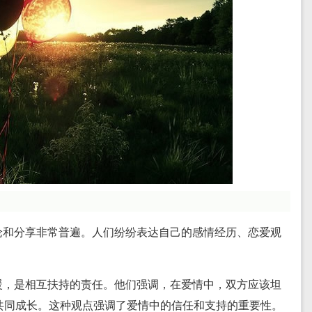
论和分享非常普遍。人们纷纷表达自己的感情经历、恋爱观
暖，是相互扶持的责任。他们强调，在爱情中，双方应该坦
共同成长。这种观点强调了爱情中的信任和支持的重要性。