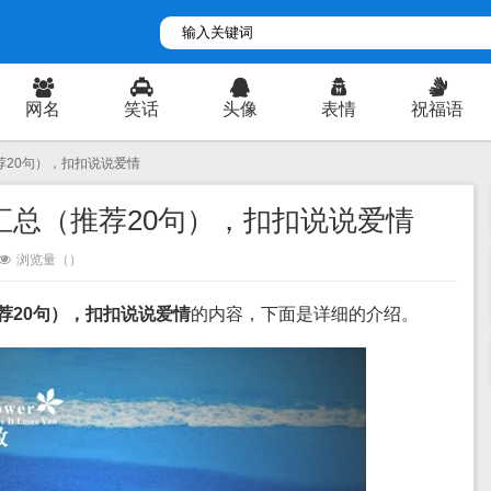
网名
笑话
头像
表情
祝福语
荐20句），扣扣说说爱情
汇总（推荐20句），扣扣说说爱情
浏览量（
）
荐20句），扣扣说说爱情
的内容，下面是详细的介绍。