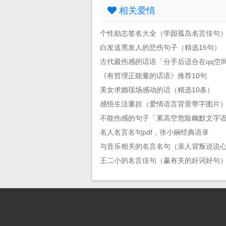
相关爱情
个性励志签名大全（学园孤岛名言佳句
白发送黑发人的悲伤句子（精选15句）
古代最伤感的话语「分手后适合在qq空
《有哲理正能量的话语》推荐10句
美女求婚现场感动的话（精选10条）
感悟生活重担（爱情语言背景带字图片
不能伤感的句子「累高空危险幽默文字
名人名言名句pdf，张小娴经典语录
与音乐相关的名言名句（亲人背叛说说
王二小的名言佳句（赢有关的好词好句