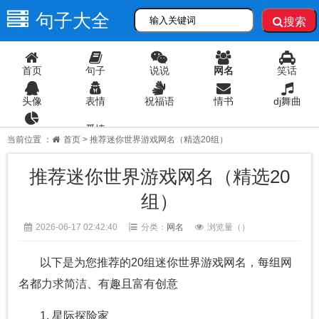
句子大全
搜索
首页
句子
说说
网名
笑话
头像
表情
祝福语
情书
dj舞曲
爱情
语录
当前位置 ：
首页
> 推荐迷你世界游戏网名（精选20组）
推荐迷你世界游戏网名（精选20
组）
2026-06-17 02:42:40
分类：
网名
浏览量（
）
以下是为您推荐的20组迷你世界游戏网名，每组网
名都力求简洁、有趣且富有创意
1. 星际探险家