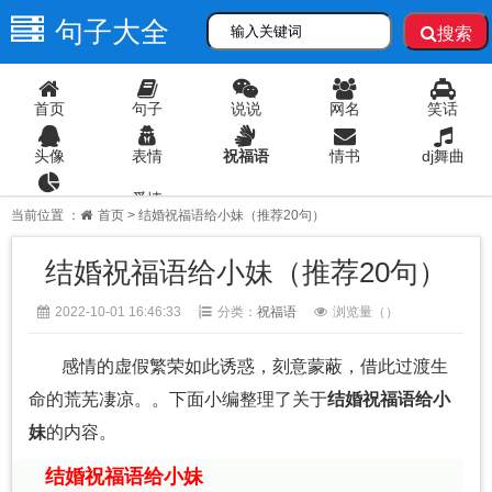
句子大全
搜索
首页
句子
说说
网名
笑话
头像
表情
祝福语
情书
dj舞曲
爱情
语录
当前位置 ：
首页
> 结婚祝福语给小妹（推荐20句）
结婚祝福语给小妹（推荐20句）
2022-10-01 16:46:33
分类：
祝福语
浏览量（
）
感情的虚假繁荣如此诱惑，刻意蒙蔽，借此过渡生
命的荒芜凄凉。。下面小编整理了关于
结婚祝福语给小
妹
的内容。
结婚祝福语给小妹