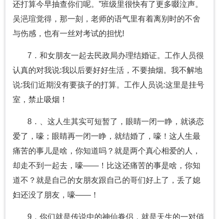
还打算今早抽查你们呢。”班级里很快有了更多啜泣声。
吴浥瑄觉得，那一刻，老师的语气里有着离别时的不舍
与伤感，也有一丝对考试的担忧!
7．和女朋友一起去民政局办理结婚证。工作人员很
认真的对我说:我以后要好好生活，不要抽烟。我不解地
说:我们近期没有要孩子的打算。工作人员说:这里是挂号
室，禁止吸烟！
8．、这人生其实可短暂了，眼睛一闭一睁，就谈恋
爱了，嚎；眼睛再一闭一睁，就结婚了，嚎！这人生最
痛苦的事儿是啥，你知道吗？就是两个真心相爱的人，
却走不到一起去，嚎——！比这还痛苦的事是啥，你知
道不？就是自己的女朋友跟自己的哥们好上了，丢了媳
妇还没了朋友，嚎——！
9．你们就是传说中的神仙眷侣，就是天生的一对俏