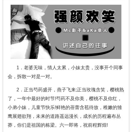
1．老婆无味，情人太累，小妹太贵，没事开个同事
会，拆散一对是一对。
2．正当芍药盛开，燕子飞来;正当玫瑰含笑，樱桃熟
了，一年中最好的时节!芍药不及你美，樱桃不及你红，
小弟小妹，儿童节快乐!鲜艳的蓓蕾含苞待放，稚嫩的雏
鹰展翅欲翔，未来的道路遥远漫长，成长的历程遍布丛
莽，你们是祖国的栋梁。六一即将，祝前程辉煌!