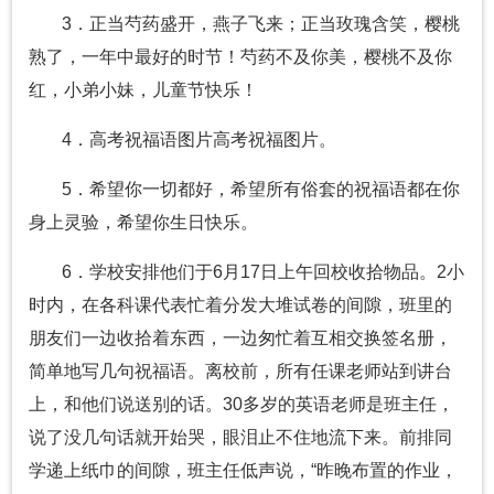
3．正当芍药盛开，燕子飞来；正当玫瑰含笑，樱桃
熟了，一年中最好的时节！芍药不及你美，樱桃不及你
红，小弟小妹，儿童节快乐！
4．高考祝福语图片高考祝福图片。
5．希望你一切都好，希望所有俗套的祝福语都在你
身上灵验，希望你生日快乐。
6．学校安排他们于6月17日上午回校收拾物品。2小
时内，在各科课代表忙着分发大堆试卷的间隙，班里的
朋友们一边收拾着东西，一边匆忙着互相交换签名册，
简单地写几句祝福语。离校前，所有任课老师站到讲台
上，和他们说送别的话。30多岁的英语老师是班主任，
说了没几句话就开始哭，眼泪止不住地流下来。前排同
学递上纸巾的间隙，班主任低声说，“昨晚布置的作业，