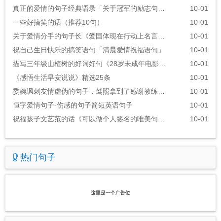
真正的爱情的句子经典语录「关于冠军的励志句子」
10-01
一些好搞笑的话（推荐10句）
10-01
关于爱情分手的句子长《爱国体现在行动上名言警句》
10-01
祝自己生日快乐的搞笑语句「清晨爱情祝福语句」
10-01
描写三年级山楂树的好词好句《28岁未成年电影的经典台词》
10-01
《感悟生活早安说说》精选25条
10-01
委婉讽刺友情虚伪的句子，驾照拿到了感谢教练的话语
10-01
恒字爱情句子-伤感的句子简短英语句子
10-01
祝福孩子文艺范的话《可以做个人签名的唯美句子》
10-01
热门句子
这里是一个广告位