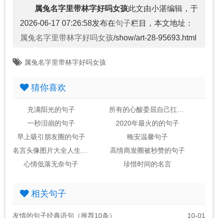
属兔名字里带林字好吗女孩
此文由小湛编辑，于
2026-06-17 07:26:58发布在
句子
栏目，本文地址：
属兔名字里带林字好吗女孩
/show/art-28-95693.html
属兔名字里带林字好吗女孩
猜你喜欢
充满阳光的句子
所有的心酸委屈自己扛的句子
一秒泪崩的句子
2020年最火的的句子
早上吸引朋友圈的句子
晚安温馨句子
名言头像图片大全人生感悟
高情商发圈被秒赞的句子
心情低落无奈句子
珍惜时间的名言
相关句子
友情的句子经典语句（推荐10条）
10-01