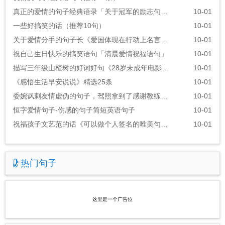
真正的爱情的句子经典语录「关于冠军的励志句子」
10-01
一些好搞笑的话（推荐10句）
10-01
关于爱情分手的句子长《爱国体现在行动上名言警句》
10-01
祝自己生日快乐的搞笑语句「清晨爱情祝福语句」
10-01
描写三年级山楂树的好词好句《28岁未成年电影的经典台词》
10-01
《感悟生活早安说说》精选25条
10-01
委婉讽刺友情虚伪的句子，驾照拿到了感谢教练的话语
10-01
恒字爱情句子-伤感的句子简短英语句子
10-01
祝福孩子文艺范的话《可以做个人签名的唯美句子》
10-01
热门句子
这里是一个广告位