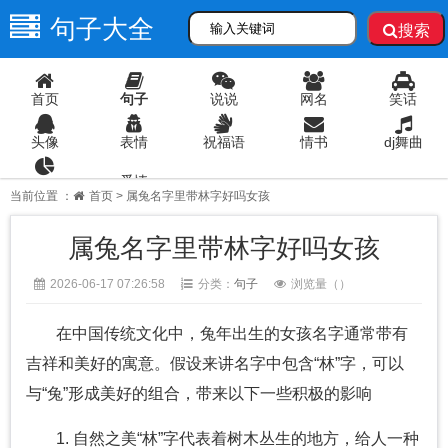
句子大全
搜索
首页
句子
说说
网名
笑话
头像
表情
祝福语
情书
dj舞曲
爱情
语录
当前位置 ：
首页
> 属兔名字里带林字好吗女孩
属兔名字里带林字好吗女孩
2026-06-17 07:26:58
分类：
句子
浏览量（
）
在中国传统文化中，兔年出生的女孩名字通常带有
吉祥和美好的寓意。假设来讲名字中包含“林”字，可以
与“兔”形成美好的组合，带来以下一些积极的影响
1. 自然之美“林”字代表着树木丛生的地方，给人一种