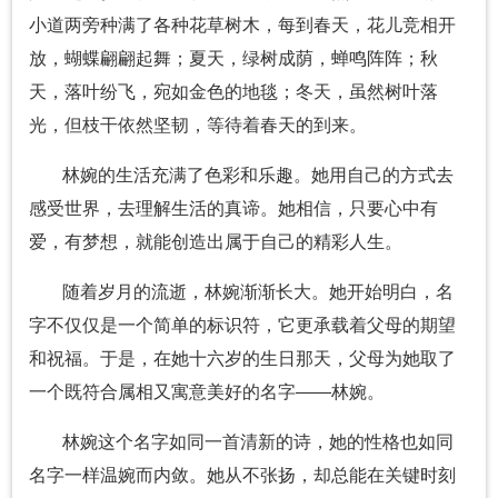
小道两旁种满了各种花草树木，每到春天，花儿竞相开
放，蝴蝶翩翩起舞；夏天，绿树成荫，蝉鸣阵阵；秋
天，落叶纷飞，宛如金色的地毯；冬天，虽然树叶落
光，但枝干依然坚韧，等待着春天的到来。
林婉的生活充满了色彩和乐趣。她用自己的方式去
感受世界，去理解生活的真谛。她相信，只要心中有
爱，有梦想，就能创造出属于自己的精彩人生。
随着岁月的流逝，林婉渐渐长大。她开始明白，名
字不仅仅是一个简单的标识符，它更承载着父母的期望
和祝福。于是，在她十六岁的生日那天，父母为她取了
一个既符合属相又寓意美好的名字——林婉。
林婉这个名字如同一首清新的诗，她的性格也如同
名字一样温婉而内敛。她从不张扬，却总能在关键时刻