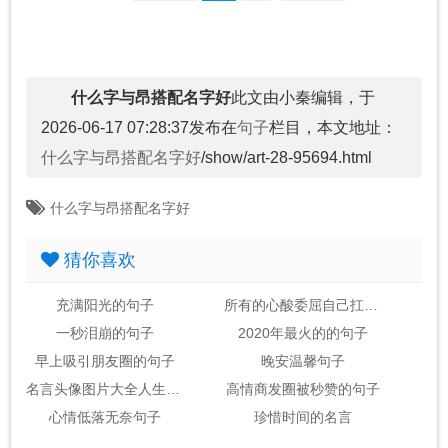
什么字与昂搭配名字好
此文由小秦编辑，于
2026-06-17 07:28:37发布在
句子
栏目，本文地址：
什么字与昂搭配名字好
/show/art-28-95694.html
什么字与昂搭配名字好
猜你喜欢
充满阳光的句子
所有的心酸委屈自己扛的句子
一秒泪崩的句子
2020年最火的的句子
早上吸引朋友圈的句子
晚安温馨句子
名言头像图片大全人生感悟
高情商发圈被秒赞的句子
心情低落无奈句子
珍惜时间的名言