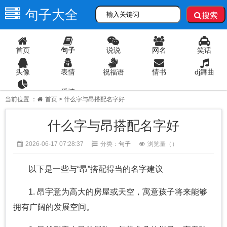
句子大全
搜索
首页
句子
说说
网名
笑话
头像
表情
祝福语
情书
dj舞曲
爱情
语录
当前位置 ：
首页
> 什么字与昂搭配名字好
什么字与昂搭配名字好
2026-06-17 07:28:37
分类：
句子
浏览量（
）
以下是一些与“昂”搭配得当的名字建议
1. 昂宇意为高大的房屋或天空，寓意孩子将来能够
拥有广阔的发展空间。