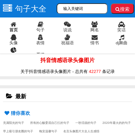
句子大全
搜索
首页
句子
说说
网名
笑话
头像
表情
祝福语
情书
dj舞曲
爱情
语录
抖音情感语录头像图片
关于抖音情感语录头像图片 - 总共有
42277
条记录
最新
猜你喜欢
充满阳光的句子
所有的心酸委屈自己扛的句子
一秒泪崩的句子
2020年最火的的句子
早上吸引朋友圈的句子
晚安温馨句子
名言头像图片大全人生感悟