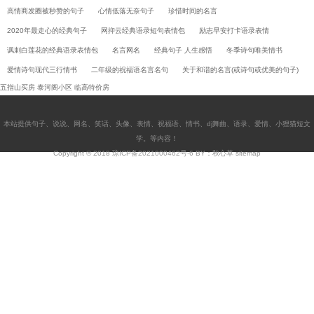
高情商发圈被秒赞的句子
心情低落无奈句子
珍惜时间的名言
2020年最走心的经典句子
网抑云经典语录短句表情包
励志早安打卡语录表情
讽刺白莲花的经典语录表情包
名言网名
经典句子 人生感悟
冬季诗句唯美情书
爱情诗句现代三行情书
二年级的祝福语名言名句
关于和谐的名言(或诗句或优美的句子)
五指山买房
泰河阁小区
临高特价房
本站提供
句子
、
说说
、
网名
、
笑话
、
头像
、
表情
、
祝福语
、
情书
、
dj舞曲
、
语录
、
爱情
、
小狸猫短文
学
。等内容！
Copyright © 2018
琼ICP备2021000462号-6
BY：秋心草
sitemap