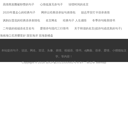
高情商发圈被秒赞的句子
心情低落无奈句子
珍惜时间的名言
2020年最走心的经典句子
网抑云经典语录短句表情包
励志早安打卡语录表情
讽刺白莲花的经典语录表情包
名言网名
经典句子 人生感悟
冬季诗句唯美情书
二年级的祝福语名言名句
爱情诗句现代三行情书
关于和谐的名言(或诗句或优美的句子)
海南海口买房哪里好
国安海岸
琼海新楼盘
本站提供
句子
、
说说
、
网名
、
笑话
、
头像
、
表情
、
祝福语
、
情书
、
dj舞曲
、
语录
、
爱情
、
小狸猫短文
学
。等内容！
Copyright © 2018
琼ICP备2021000462号-6
BY：秋心草
sitemap