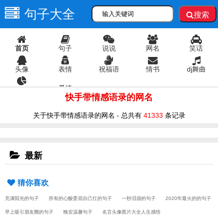
句子大全
搜索
首页
句子
说说
网名
笑话
头像
表情
祝福语
情书
dj舞曲
爱情
语录
快手带情感语录的网名
关于快手带情感语录的网名 - 总共有
41333
条记录
最新
猜你喜欢
充满阳光的句子
所有的心酸委屈自己扛的句子
一秒泪崩的句子
2020年最火的的句子
早上吸引朋友圈的句子
晚安温馨句子
名言头像图片大全人生感悟