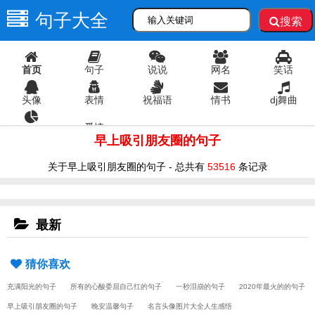
句子大全
搜索
首页
句子
说说
网名
笑话
头像
表情
祝福语
情书
dj舞曲
爱情
语录
早上吸引朋友圈的句子
关于早上吸引朋友圈的句子 - 总共有
53516
条记录
最新
猜你喜欢
充满阳光的句子
所有的心酸委屈自己扛的句子
一秒泪崩的句子
2020年最火的的句子
早上吸引朋友圈的句子
晚安温馨句子
名言头像图片大全人生感悟