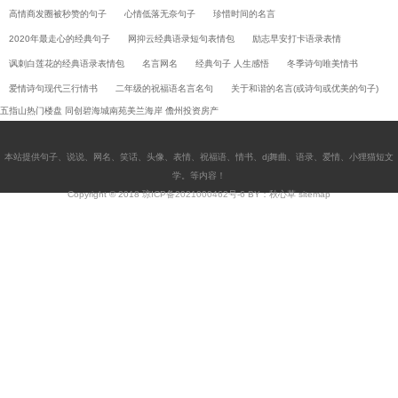
高情商发圈被秒赞的句子
心情低落无奈句子
珍惜时间的名言
2020年最走心的经典句子
网抑云经典语录短句表情包
励志早安打卡语录表情
讽刺白莲花的经典语录表情包
名言网名
经典句子 人生感悟
冬季诗句唯美情书
爱情诗句现代三行情书
二年级的祝福语名言名句
关于和谐的名言(或诗句或优美的句子)
五指山热门楼盘
同创碧海城南苑美兰海岸
儋州投资房产
本站提供
句子
、
说说
、
网名
、
笑话
、
头像
、
表情
、
祝福语
、
情书
、
dj舞曲
、
语录
、
爱情
、
小狸猫短文
学
。等内容！
Copyright © 2018
琼ICP备2021000462号-6
BY：秋心草
sitemap