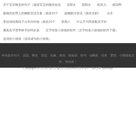
关于宝宝晚安的句子（描述宝宝的晚安短信
花臂女
陌陌女
狄淇儿
烧花鸭
被抛弃的男人的幽默笑话文案（搞笑20个
超幽默冷笑话《搞笑话剧》
点水
李伯清经典段子火车内外胎（搞笑20个
星期八
什么字与昂搭配名字好
属兔名字里带林字好吗女孩
文字转发小游戏的软件（文字转发小游戏的软件下载）
连词的小游戏（连词成句的小游戏）
本站提供
句子
、
说说
、
网名
、
笑话
、
头像
、
表情
、
祝福语
、
情书
、
dj舞曲
、
语录
、
爱情
、
小狸猫短文
学
。等内容！
Copyright © 2018
琼ICP备2021000462号-6
BY：秋心草
sitemap