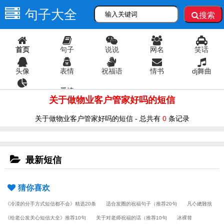
句子大全
搜索
首页
句子
说说
网名
笑话
头像
表情
祝福语
情书
dj舞曲
爱情
语录
关于做物业客户管家好吗的短信
关于做物业客户管家好吗的短信 - 总共有
0
条记录
最新短信
猜你喜欢
《冷漠的分手方式短信都不会》精选20条
适合发圈的祝福句子（推荐20句
凡亽總難捨
《给老公发关心短信大全》推荐10句
关于对老师祝福的话（推荐10句
冰裸替