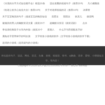
《冷漠的分手方式短信都不会》精选20条
适合发圈的祝福句子（推荐20句
凡亽總難捨
《给老公发关心短信大全》推荐10句
关于对老师祝福的话（推荐10句
冰裸替
关于宝宝晚安的句子（描述宝宝的晚安短信
花臂女
陌陌女
狄淇儿
烧花鸭
被抛弃的男人的幽默笑话文案（搞笑20个
超幽默冷笑话《搞笑话剧》
点水
李伯清经典段子火车内外胎（搞笑20个
星期八
什么字与昂搭配名字好
属兔名字里带林字好吗女孩
文字转发小游戏的软件（文字转发小游戏的软件下载）
连词的小游戏（连词成句的小游戏）
本站提供
句子
、
说说
、
网名
、
笑话
、
头像
、
表情
、
祝福语
、
情书
、
dj舞曲
、
语录
、
爱情
、
小狸猫短文
学
。等内容！
Copyright © 2018
琼ICP备2021000462号-6
BY：秋心草
sitemap