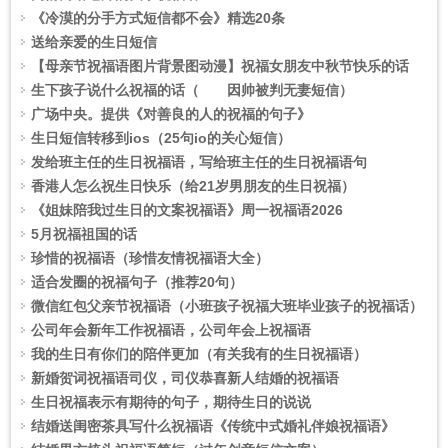
《冷漠的分手方式短信都不会》精选20条
送给亲爱的生日短信
【母亲节祝福语图片背景图动漫】祝福女朋友中秋节快乐的话
生下孩子说什么祝福的话（ 因帅被判无妻短信）
广场中央。提供《对善良的人的祝福的句子》
生日短信转移到ios（25句io的关心短信）
发给班主任的生日祝福语，写给班主任的生日祝福语句
香港人怎么祝生日快乐（给21岁男朋友的生日祝福）
《姐妹陪我过生日的文案祝福语》周一祝福语2026
5月祝福祖国的话
珍惜的祝福语（珍惜友情祝福语大全）
适合发圈的祝福句子（推荐20句）
微信红包父亲节祝福语（小班孩子祝福大班毕业孩子的祝福话）
公司年会新年工作祝福语，公司年会上祝福语
我的生日有你们的陪伴更加（有关我有的生日祝福语）
新婚贺词祝福语司仪，司仪恭喜新人结婚的祝福语
生日祝福表示有期待的句子，期待生日的说说
结婚送闺密茶具写什么祝福语《传统中式婚礼伴娘祝福语》