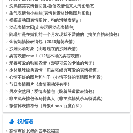
洗澡搞笑表情包回复-微信表情包真人污图动态
生气表情包小娃娃[表情包素材沙雕图片图集]
祝福语动画表情图片，狗的滑稽表情gif
动态表情太阳[走去玩啊动态表情包]
陆瑾年是在婚礼前一个月发现我不爱他的（搞笑自拍表情包）
金智妮搞怪表情包（2026超萌表情）
沙雕比喻对象（比喻现在的沙雕表情）
卖萌表情emoji（12组不得的卖萌表情）
形容可爱的动画表情（形容可爱的卡通的句子）
少林足球经典表情「贝吉塔经典可爱的表情视频」
心情不好的图片和句子（心情不好的表情图片和景）
节日表情图片《表情图动漫有字》
男友突然用了爱情表情包（跪着哭道歉表情包）
非主流表情包杀马特真人（非主流搞笑杀马特说说）
微信掉表情符号（野狼disco 百度百科）
祝福语
高情商给老师的四字祝福语