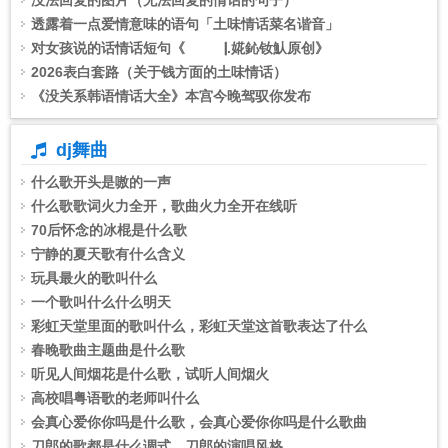
没法回复的图片（无法回复的情话的句子）
透露着一点爱情意味的语句「土味情话菜名谐音」
对女孩说的话情话短句《 ▕.婲鈊钕魜原创》
2026表白套路（关于钱方面的土味情话）
《没关系韩语情话大全》本宫今晚驾驭你发布
dj舞曲
什么歌开头是嗷的一声
什么歌歌词火力全开，歌曲火力全开在线听
70后怀念的冰棍是什么歌
宁静的夏天歌有什么含义
玩具最火的歌叫什么
一个歌叫什么什么明天
彩虹天堂里面的歌叫什么，彩虹天堂这首歌表达了什么
春晚歌曲主题曲是什么歌
听见人间烟花是什么歌，试听人间烟火
高校唱粤语歌的老师叫什么
会真心爱你你吗是什么歌，会真心爱你你吗是什么歌曲
刀郎的歌都是什么调式，刀郎的演唱风格