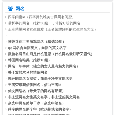
网名
四字闺蜜id（四字押韵唯美古风网名闺蜜）
带忻字的网名（推荐30组），带忻好听的网名
王者荣耀网名女生最爱（王者荣耀好听的女生网名大全）
Warning
推荐迷你世界游戏网名（精选20组）
: mt_rand(): max(-1) is smaller than min(0) in
D:\wwwroot\phpcms\libs\functions\global.func.php
qq网名含向阳英文，向阳的英文名字
on
line
微信名满目山河是什么意思（什么网名最好听又霸气）
1972
韩国网名唯美（推荐10组）
Warning
网名十年字体（独立的女人最有魅力的网名）
: mt_rand(): max(-1) is smaller than min(0) in
D:\wwwroot\phpcms\libs\functions\gl
关于旋转木马的情侣网名
郭开朗网名女温柔，简单干净英文网名男
王者荣耀我信佛网名，信白王者id
仙女网络名（带天字的网名有那些）
非主流网名女生英文名字，非主流的英文网名
余光中网名简单干净（余光中笔名）
萍字的网名两个字（吃鸡带地名的名字）