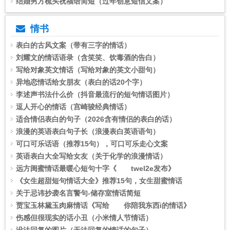
结婚男方梳头祝福语简短（过年创意短信文案）
情书
表白的古风文案（带有三字的情话）
刘耀文的情话语录（含笑笑、饮毒酒的告白）
写给对象英文情话（写给对象的英文小甜句）
异地恋情话给女朋友（表白的话20个字）
李述声书法什么价（抖音最流行的短句情话图片）
逗人开心的情话（宫崎骏经典情话）
适合情侣表白的句子（2026含有情侣的表白的话）
浪漫的英语表白句子长（浪漫表白英语语句）
可口可乐话语（推荐15句），可口可乐走心文案
英语表白大全写给女友（关于化学的浪漫情话）
远方闺蜜情话最暖心短句十字《 twel2e发布》
《女生超甜短句情话大全》推荐15句，女生甜蜜情话
关于忌讳抄袭名言警句-储存室情话简短
贾宝玉林黛玉肉麻情话《写给 你陪我东西i的情话》
伤感但很现实的话小丑（小米情人节情话）