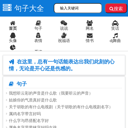
句子大全
搜索
首页
句子
说说
网名
笑话
头像
表情
祝福语
情书
dj舞曲
爱情
语录
在这里，总有一句话能表达出我们此刻的心
情，无论是开心还是伤感的。
句子
我想听云彩的声音是什么歌（我要听云的声音）
姑娘你的气质真好是什么歌
关于胡歌的有什么电视剧（关于胡歌的有什么电视剧名字）
属鸡名字带言好吗
什么字与昂搭配名字好
属兔名字里带林字好吗女孩