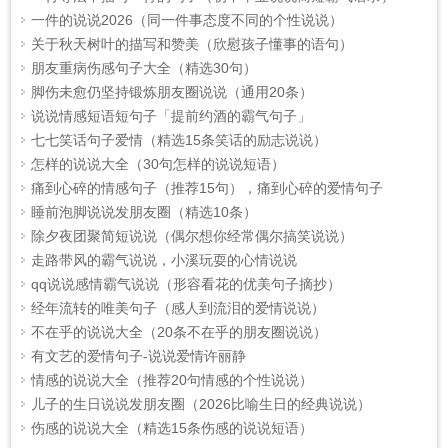
一件的说说2026（同一件事态度不同的个性说说）
关于秋天树叶的描写和赞美（欣慰孩子懂事的语句）
朋友重病伤感句子大全（精选30句）
脚伤未愈仍坚持锻炼朋友圈说说（通用20条）
说说情感短语短句子「提前约酒的霸气句子」
七七笑话句子爱情（精选15条笑话的励志说说）
怎样的说说大全（30句怎样的说说短语）
痛到心碎的情感句子（推荐15句），痛到心碎的爱情句子
睡前泡脚说说发朋友圈（精选10条）
除夕夜团聚简短说说（偶尔想你经常偶尔搞笑说说）
走路带风的霸气说说，小溪玩耍的心情说说
qq说说感情霸气说说（形容看花的优美句子摘抄）
经年流转的唯美句子（感人到流泪的爱情说说）
不在乎的说说大全（20条不在乎的朋友圈说说）
有文艺的爱情句子-说说爱情许丽静
情感的说说大全（推荐20句情感的个性说说）
儿子的生日说说发朋友圈（2026比喻生日的经典说说）
伤感的说说大全（精选15条伤感的说说短语）