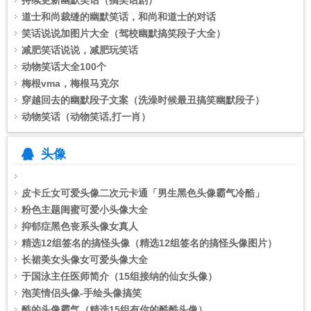
持续更新幽默笑话（搞笑话剧）
道士和尚裁缝的幽默笑话，和尚和道士的对话
笑话说说加图片大全（驾校幽默搞笑段子大全）
减肥笑话说说，减肥玩笑话
动物笑话大全100个
梅根vma，梅根马克尔
穿越回去的幽默段子文案（洗澡时候最丑搞笑幽默段子）
动物笑话（动物笑话,打一肖）
头像
Warning
皮卡丘女可爱头像二次元卡通「男生黑色头像霸气冷酷」
: mt_rand(): max(-1) is smaller than min(0) in
D:\wwwroot\phpcms\libs\functions\global.func.php
粉色主题闺蜜可爱小头像大全
on
line
抑郁症黑色丧系头像女真人
1972
精选12组签名的搞怪头像（精选12组签名的搞怪头像图片）
Warning
长裙美女头像女可爱头像大全
: mt_rand(): max(-1) is smaller than min(0) in
D:\wwwroot\phpcms\libs\functions\g
于国泳主任医师简介（15组接纳的仙女头像）
泡芙情侣头像-手绘头像搞笑
酷的头像霸气（精选15组有你的酷酷头像）