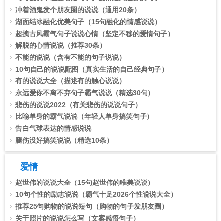
冲着酒鬼发个朋友圈的说说（通用20条）
湖面结冰融化优美句子（15句融化的情感说说）
超拽古风霸气句子说说心情（坚定不移的爱情句子）
解脱的心情说说（推荐30条）
不能的说说（含有不能的句子说说）
10句自己的说说配图（真实生活的自己经典句子）
有的说说大全（描述有的触心说说）
永远爱你不离不弃句子霸气说说（精选30句）
悲伤的说说2022（有关悲伤的说说句子）
比喻单身的霸气说说（年轻人单身搞笑句子）
告白气球表达的情感说说
腿伤没好搞笑说说（精选10条）
爱情
赵世伟的说说大全（15句赵世伟的唯美说说）
10句个性的励志说说（霸气十足2026个性说说大全）
推荐25句购物的说说短句（购物的句子发朋友圈）
关于照片的说说怎么写（文案感悟句子）