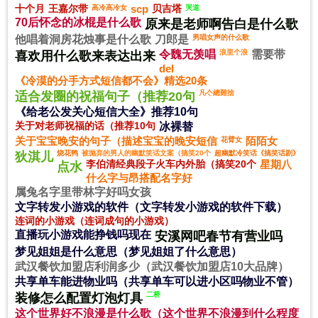
十个月
王嘉尔带
scp
贝吉塔
高冷高冷女
哭道
70后怀念的冰棍是什么歌
原来是老师啊告白是什么歌
他唱着洞房花烛事是什么歌
刀郎是
男唱女声的什么歌
令魏无羡唱
浪里个浪
需要带
喜欢用什么歌来表达出来
del
《冷漠的分手方式短信都不会》精选20条
凡亽總難捨
适合发圈的祝福句子（推荐20句
《给老公发关心短信大全》推荐10句
关于对老师祝福的话（推荐10句
冰裸替
关于宝宝晚安的句子（描述宝宝的晚安短信
陌陌女
花臂女
烧花鸭
被抛弃的男人的幽默笑话文案（搞笑20个
超幽默冷笑话《搞笑话剧》
狄淇儿
李伯清经典段子火车内外胎（搞笑20个
星期八
点水
什么字与昂搭配名字好
属兔名字里带林字好吗女孩
文字转发小游戏的软件（文字转发小游戏的软件下载）
连词的小游戏（连词成句的小游戏）
直播玩小游戏能挣钱吗现在
安溪网吧春节有营业吗
梦见姐姐是什么意思（梦见姐姐了什么意思）
武汉餐饮加盟店利润多少（武汉餐饮加盟店10大品牌）
共享单车能进物业吗（共享单车可以进小区吗物业不管）
二桥
装修怎么配置灯泡灯具
这个世界好不浪漫是什么歌（这个世界不浪漫到什么程度