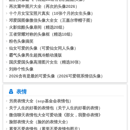
再次重申图片大全（再次的头像2026）
十个月女宝宝照片真实（10张个月的女生头像）
邓爱国图像微信头像大全女（王嘉尔带帽子图）
火影炫酷头像扉间（精选20组）
王者荣耀对称的头像框（精选10组）
粉色头像搞笑
仙女可爱的头像（可爱仙女同人头像）
霸气头像男生超拽冷酷动漫版
国庆爱国头像高清图片女生（精选30张）
刘帅个性头像
2026含有是最的可爱头像（2026可爱萌系情侣头像）
表情
另类表情大全（scp基金会表情包）
关于人生的好看的表情包（关于人生的好看的表情）
微信聊天表情包大全可爱动漫《那女，我娶伱表情》
脸部表情大全（脸的的表情大全）
累觉不爱表情包（累觉不爱表情包图片）