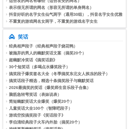
适合攻的网名有哪些（适合攻受的网名）
表示很无所谓的网名（形容无所谓的单身网名）
抖音好听的名字女生仙气两字（通用30组），抖音名字女生优雅
的2个字
不重复的游戏网名女两字，不重复的游戏名字女生
笑话
经典相声段子（经典相声段子烧花鸭）
被抛弃的男人的幽默笑话文案（搞笑20个）
超幽默冷笑话《搞笑话剧》
30个短笑话（多喝点水爆笑段子）
搞笑段子爆笑签名大全（冬季搞笑东北女人挨冻的段子）
搞笑话段子精选，精选十条搞笑段子与幽默笑话
2026最搞笑的笑话（爆笑师生音乐段子合集）
脑筋急转弯笑话（表妹说表）
简短幽默笑话大全爆笑（爆笑20个）
儿童笑话大全100个（智障吧段子）
游戏空投搞笑段子《笑话段子》
李伯清经典段子火车内外胎（搞笑20个）