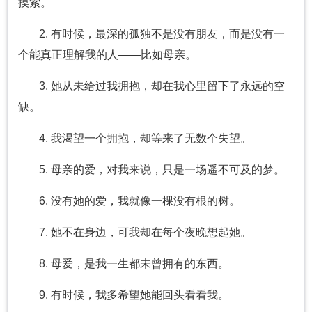
摸索。
2. 有时候，最深的孤独不是没有朋友，而是没有一
个能真正理解我的人——比如母亲。
3. 她从未给过我拥抱，却在我心里留下了永远的空
缺。
4. 我渴望一个拥抱，却等来了无数个失望。
5. 母亲的爱，对我来说，只是一场遥不可及的梦。
6. 没有她的爱，我就像一棵没有根的树。
7. 她不在身边，可我却在每个夜晚想起她。
8. 母爱，是我一生都未曾拥有的东西。
9. 有时候，我多希望她能回头看看我。