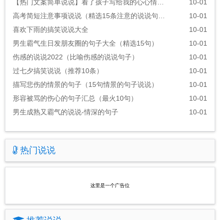
【热门文案简单说说】看了孩子写给我的心心情说说
10-01
高考简短注意事项说说（精选15条注意的说说句子）
10-01
喜欢下雨的搞笑说说大全
10-01
男生霸气生日发朋友圈的句子大全（精选15句）
10-01
伤感的说说2022（比喻伤感的说说句子）
10-01
过七夕搞笑说说（推荐10条）
10-01
描写悲伤的情景的句子（15句情景的句子说说）
10-01
形容被骂的伤心的句子汇总（最火10句）
10-01
男生成熟又霸气的说说-情深的句子
10-01
热门说说
这里是一个广告位