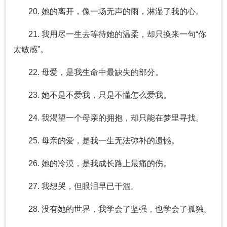
20. 她的离开，像一场无声的雨，淋湿了我的心。
21. 我用尽一生去等待她的温柔，却只换来一句“你
太敏感”。
22. 母爱，是我生命中最缺失的部分。
23. 她不是不爱我，只是不懂怎么爱我。
24. 我渴望一个母亲的拥抱，却只能在梦里寻找。
25. 母亲的爱，是我一生无法弥补的遗憾。
26. 她的冷漠，是我成长路上最痛的伤。
27. 我想哭，但眼泪早已干涸。
28. 没有她的世界，我学会了坚强，也学会了孤独。