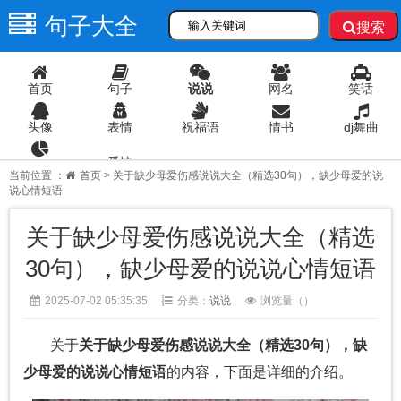
句子大全
搜索
首页
句子
说说
网名
笑话
头像
表情
祝福语
情书
dj舞曲
爱情
语录
当前位置 ：
首页
> 关于缺少母爱伤感说说大全（精选30句），缺少母爱的说
说心情短语
关于缺少母爱伤感说说大全（精选
30句），缺少母爱的说说心情短语
2025-07-02 05:35:35
分类：
说说
浏览量（
）
关于
关于缺少母爱伤感说说大全（精选30句），缺
少母爱的说说心情短语
的内容，下面是详细的介绍。