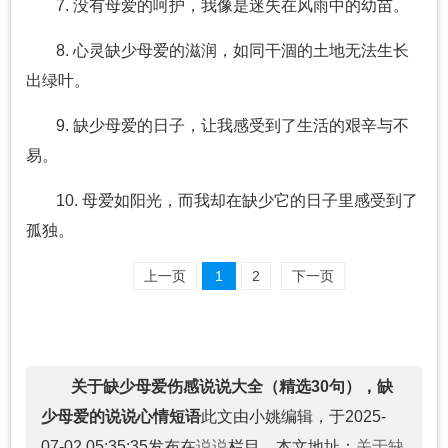
7. 没有母爱的呵护，我像是迷失在风雨中的幼苗。
8. 心灵缺少母爱的滋润，如同干涸的土地无法生长
出绿叶。
9. 缺少母爱的日子，让我感受到了生活的艰辛与不
易。
10. 母爱如阳光，而我却在缺少它的日子里感受到了
孤独。
上一页
1
2
下一页
关于缺少母爱伤感说说大全（精选30句），缺
少母爱的说说心情短语
此文由小姚编辑，于2025-
07-02 05:35:35发布在
说说
栏目，本文地址：
关于缺