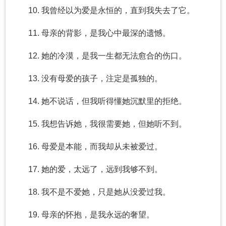
10. 我曾经以为爱是永恒的，直到我失去了它。
11. 母亲的背影，是我心中最深的遗憾。
12. 她的冷漠，是我一生都无法愈合的伤口。
13. 没有母爱的孩子，注定是孤独的。
14. 她不说话，但我听得懂她沉默里的拒绝。
15. 我想告诉她，我很需要她，但她听不到。
16. 母爱是本能，而我却从未被爱过。
17. 她的爱，太远了，远到我够不到。
18. 我不是不爱她，只是她从没爱过我。
19. 母亲的怀抱，是我永远的奢望。