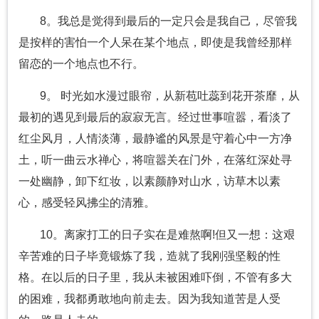
8。我总是觉得到最后的一定只会是我自己，尽管我
是按样的害怕一个人呆在某个地点，即使是我曾经那样
留恋的一个地点也不行。
9。 时光如水漫过眼帘，从新苞吐蕊到花开茶靡，从
最初的遇见到最后的寂寂无言。经过世事喧嚣，看淡了
红尘风月，人情淡薄，最静谧的风景是守着心中一方净
土，听一曲云水禅心，将喧嚣关在门外，在落红深处寻
一处幽静，卸下红妆，以素颜静对山水，访草木以素
心，感受轻风拂尘的清雅。
10。离家打工的日子实在是难熬啊!但又一想：这艰
辛苦难的日子毕竟锻炼了我，造就了我刚强坚毅的性
格。在以后的日子里，我从未被困难吓倒，不管有多大
的困难，我都勇敢地向前走去。因为我知道苦是人受