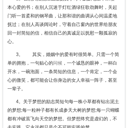
本心爱的书；在别人沉迷于灯红酒绿狂歌劲舞时，关起
门听一首柔和的钢琴曲，让那和谐的曲调从心间温柔地
抚过；在别人高谈阔论时，守着自己窗内的世界给朋友
回一封简短的信，相信自己的真诚足以抚慰一颗孤寂的
心。
3。 其实，婚姻中的爱有时很简单。只需一个简
单的拥抱，一句贴心的
问候
，一个诚恳的眼神，一杯白
开水，一碗泡面，一条简短的信息，一个肯定，一个会
心的微笑，都可能会让你身边的女人幸福一阵子，甚至
一辈子。
4。关于梦想的励志简短句每一株小草都有钻出泥土
的梦想;每一粒种子都有长成参天大树的梦想;每一只蝴蝶
都有冲破茧飞向天空的梦想。但梦想终究是虚幻的，不
去实践，它永远都只是个不可能实践的梦。