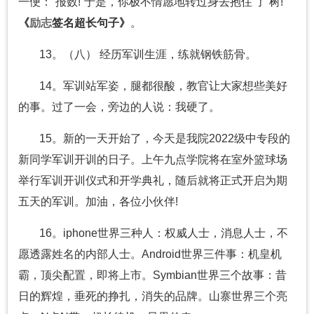
一便：“报数!”于是，你极不情愿地转过身去抱住 了 树!
《
励志
签名超长句子》
。
13。（八） 经历军训生涯，练就钢铁筋骨。
14。军训站军姿，腿都很酸，教官让大家想些美好
的事。过了一会，旁边的人说：我硬了。
15。新的一天开始了，今天是我院2022级中专段的
新同学军训开训的日子。上午九点学院将在室外篮球场
举行军训开训仪式和开学典礼，随后就将正式开启为期
五天的军训。加油，各位小伙伴!
16。iphone世界三种人：权威人士，消息人士，不
愿透露姓名的内部人士。Android世界三件事：机皇机
霸，顶尖配置，即将上市。Symbian世界三个故事：昔
日的辉煌，垂死的挣扎，消失的品牌。山寨世界三个亮