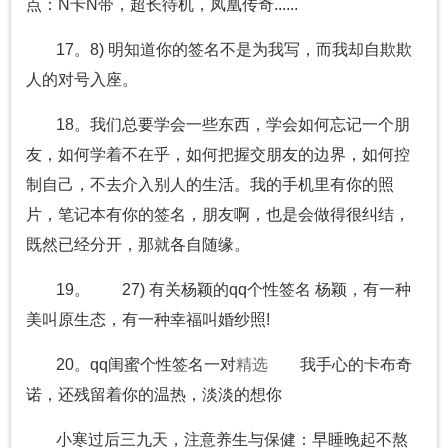
点：N卡N带，超长待机，凤凰传奇......
17。8) 明知道你的签名不是为我写，而我却自欺欺
人的对号入座。
18。我们总要学会一些东西，学会如何忘记一个朋
友，如何学着不在乎，如何把握交朋友的边界，如何控
制自己，不去介入别人的生活。我的手机里有你的照
片，笔记本有你的签名，朋友啊，也是会做得很纠结，
既然已经分开，那就各自随缘。
19。 27) 有关杨颖的qq个性签名 杨颖，有一种
美叫原生态，有一种幸福叫婚纱照!
20。qq闺蜜个性签名一对
精选
我手心的卡布奇
诺，还残留着你的温热，淡淡的想你
小寒过后三九天，注意养生与保健：早睡晚起不熬