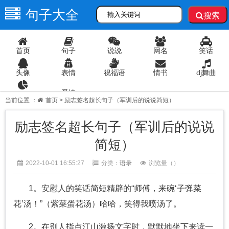
句子大全
搜索
首页
句子
说说
网名
笑话
头像
表情
祝福语
情书
dj舞曲
爱情
语录
当前位置 ：
首页
> 励志签名超长句子（军训后的说说简短）
励志签名超长句子（军训后的说说
简短）
2022-10-01 16:55:27
分类：
语录
浏览量（
）
1。安慰人的笑话简短精辟的“师傅，来碗‘子弹菜
花’汤！”（紫菜蛋花汤）哈哈，笑得我喷汤了。
2。在别人指点江山激扬文字时，默默地坐下来读一