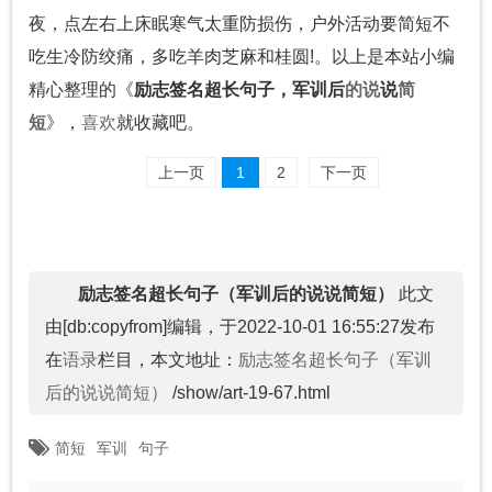
夜，点左右上床眠寒气太重防损伤，户外活动要简短不
吃生冷防绞痛，多吃羊肉芝麻和桂圆!。以上是本站小编
精心整理的《
励志签名超长句子，军训后
的说
说
简
短
》，
喜欢
就收藏吧。
上一页
1
2
下一页
励志签名超长句子（军训后的说说简短）
此文
由[db:copyfrom]编辑，于2022-10-01 16:55:27发布
在
语录
栏目，本文地址：
励志签名超长句子（军训
后的说说简短）
/show/art-19-67.html
简短
军训
句子