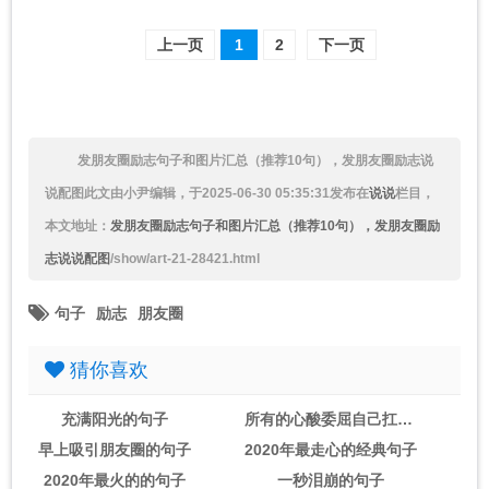
上一页
1
2
下一页
发朋友圈励志句子和图片汇总（推荐10句），发朋友圈励志说
说配图
此文由小尹编辑，于2025-06-30 05:35:31发布在
说说
栏目，
本文地址：
发朋友圈励志句子和图片汇总（推荐10句），发朋友圈励
志说说配图
/show/art-21-28421.html
句子
励志
朋友圈
猜你喜欢
充满阳光的句子
所有的心酸委屈自己扛的句子
早上吸引朋友圈的句子
2020年最走心的经典句子
2020年最火的的句子
一秒泪崩的句子