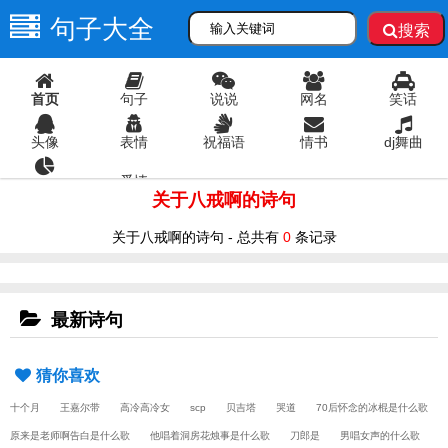
句子大全
搜索
首页
句子
说说
网名
笑话
头像
表情
祝福语
情书
dj舞曲
爱情
语录
关于八戒啊的诗句
关于八戒啊的诗句 - 总共有
0
条记录
最新诗句
猜你喜欢
十个月
王嘉尔带
高冷高冷女
scp
贝吉塔
哭道
70后怀念的冰棍是什么歌
原来是老师啊告白是什么歌
他唱着洞房花烛事是什么歌
刀郎是
男唱女声的什么歌