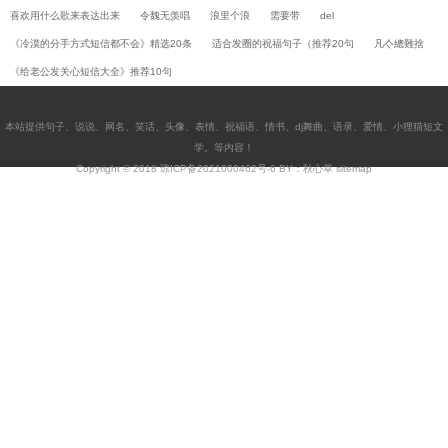
喜欢用什么歌来表达出来
令魏无羡唱
浪里个浪
需要带
del
《冷漠的分手方式短信都不会》精选20条
适合发圈的祝福句子（推荐20句
凡亽總難捨
《给老公发关心短信大全》推荐10句
本站提供
句子
、
说说
、
网名
、
笑话
、
头像
、
表情
、
祝福语
、
情书
、
dj舞曲
、
语录
、
爱情
、
小狸猫短文
学
。等内容！
Copyright © 2018
琼ICP备2021000462号-6
BY：秋心草
sitemap