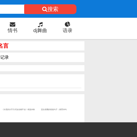
搜索
情书
dj舞曲
语录
名言
记录
《冷漠的分手方式短信都不会》精选20条
适合发圈的祝福句子（推荐20句