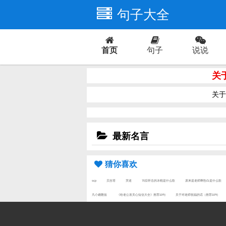
句子大全
首页
句子
说说
爱情
关
关于
最新名言
猜你喜欢
scp
贝吉塔
哭道
70后怀念的冰棍是什么歌
原来是老师啊告白是什么歌
凡亽總難捨
《给老公发关心短信大全》推荐10句
关于对老师祝福的话（推荐10句