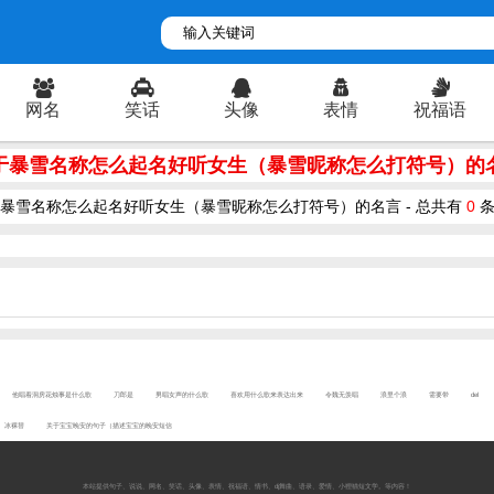
网名
笑话
头像
表情
祝福语
于暴雪名称怎么起名好听女生（暴雪昵称怎么打符号）的
暴雪名称怎么起名好听女生（暴雪昵称怎么打符号）的名言 - 总共有
0
条
他唱着洞房花烛事是什么歌
刀郎是
男唱女声的什么歌
喜欢用什么歌来表达出来
令魏无羡唱
浪里个浪
需要带
del
冰裸替
关于宝宝晚安的句子（描述宝宝的晚安短信
本站提供
句子
、
说说
、
网名
、
笑话
、
头像
、
表情
、
祝福语
、
情书
、
dj舞曲
、
语录
、
爱情
、
小狸猫短文学
。等内容！