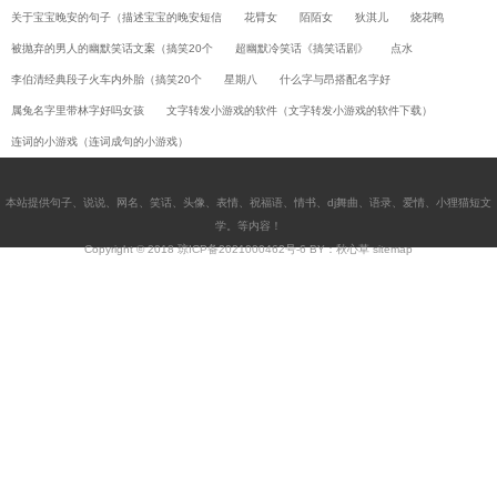
关于宝宝晚安的句子（描述宝宝的晚安短信
花臂女
陌陌女
狄淇儿
烧花鸭
被抛弃的男人的幽默笑话文案（搞笑20个
超幽默冷笑话《搞笑话剧》
点水
李伯清经典段子火车内外胎（搞笑20个
星期八
什么字与昂搭配名字好
属兔名字里带林字好吗女孩
文字转发小游戏的软件（文字转发小游戏的软件下载）
连词的小游戏（连词成句的小游戏）
本站提供
句子
、
说说
、
网名
、
笑话
、
头像
、
表情
、
祝福语
、
情书
、
dj舞曲
、
语录
、
爱情
、
小狸猫短文
学
。等内容！
Copyright © 2018
琼ICP备2021000462号-6
BY：秋心草
sitemap