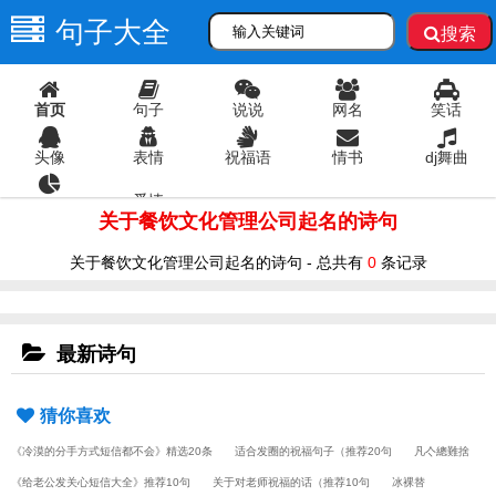
句子大全
搜索
首页
句子
说说
网名
笑话
头像
表情
祝福语
情书
dj舞曲
爱情
语录
关于餐饮文化管理公司起名的诗句
关于餐饮文化管理公司起名的诗句 - 总共有
0
条记录
最新诗句
猜你喜欢
《冷漠的分手方式短信都不会》精选20条
适合发圈的祝福句子（推荐20句
凡亽總難捨
《给老公发关心短信大全》推荐10句
关于对老师祝福的话（推荐10句
冰裸替