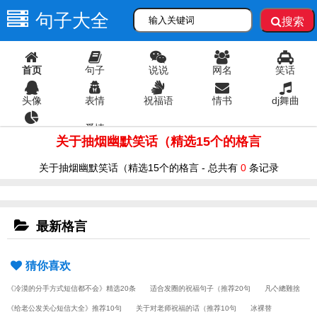
句子大全
搜索
首页
句子
说说
网名
笑话
头像
表情
祝福语
情书
dj舞曲
爱情
语录
关于抽烟幽默笑话（精选15个的格言
关于抽烟幽默笑话（精选15个的格言 - 总共有
0
条记录
最新格言
猜你喜欢
《冷漠的分手方式短信都不会》精选20条
适合发圈的祝福句子（推荐20句
凡亽總難捨
《给老公发关心短信大全》推荐10句
关于对老师祝福的话（推荐10句
冰裸替