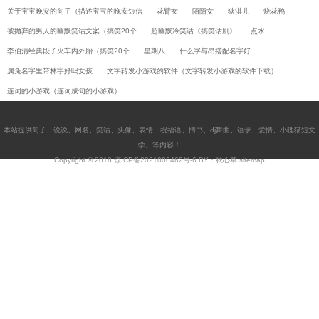
关于宝宝晚安的句子（描述宝宝的晚安短信
花臂女
陌陌女
狄淇儿
烧花鸭
被抛弃的男人的幽默笑话文案（搞笑20个
超幽默冷笑话《搞笑话剧》
点水
李伯清经典段子火车内外胎（搞笑20个
星期八
什么字与昂搭配名字好
属兔名字里带林字好吗女孩
文字转发小游戏的软件（文字转发小游戏的软件下载）
连词的小游戏（连词成句的小游戏）
本站提供
句子
、
说说
、
网名
、
笑话
、
头像
、
表情
、
祝福语
、
情书
、
dj舞曲
、
语录
、
爱情
、
小狸猫短文
学
。等内容！
Copyright © 2018
琼ICP备2021000462号-6
BY：秋心草
sitemap