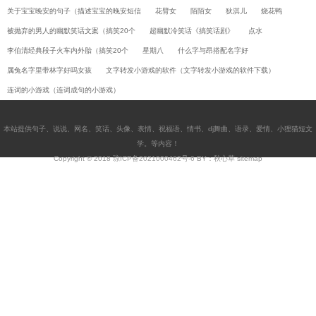
关于宝宝晚安的句子（描述宝宝的晚安短信
花臂女
陌陌女
狄淇儿
烧花鸭
被抛弃的男人的幽默笑话文案（搞笑20个
超幽默冷笑话《搞笑话剧》
点水
李伯清经典段子火车内外胎（搞笑20个
星期八
什么字与昂搭配名字好
属兔名字里带林字好吗女孩
文字转发小游戏的软件（文字转发小游戏的软件下载）
连词的小游戏（连词成句的小游戏）
本站提供
句子
、
说说
、
网名
、
笑话
、
头像
、
表情
、
祝福语
、
情书
、
dj舞曲
、
语录
、
爱情
、
小狸猫短文
学
。等内容！
Copyright © 2018
琼ICP备2021000462号-6
BY：秋心草
sitemap