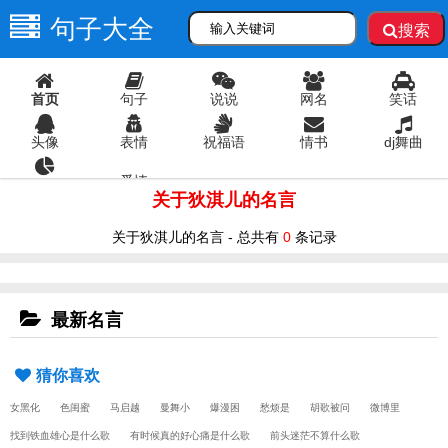
句子大全
搜索
首页
句子
说说
网名
笑话
头像
表情
祝福语
情书
dj舞曲
爱情
语录
关于狄淇儿的名言
关于狄淇儿的名言 - 总共有
0
条记录
最新名言
猜你喜欢
女黑化
色闺蜜
马启越
曼舞小
爆漫困
愁烦是
胡歌被问
微博里
找到铁血雄心是什么歌
有时候真的好心痛是什么歌
前头迷茫不算什么歌