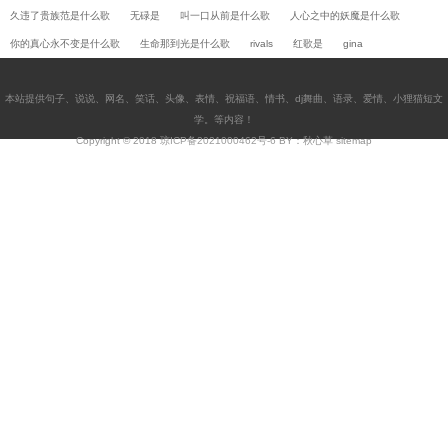
久违了贵族范是什么歌
无碌是
叫一口从前是什么歌
人心之中的妖魔是什么歌
你的真心永不变是什么歌
生命那到光是什么歌
rivals
红歌是
gina
本站提供
句子
、
说说
、
网名
、
笑话
、
头像
、
表情
、
祝福语
、
情书
、
dj舞曲
、
语录
、
爱情
、
小狸猫短文
学
。等内容！
Copyright © 2018
琼ICP备2021000462号-6
BY：秋心草
sitemap