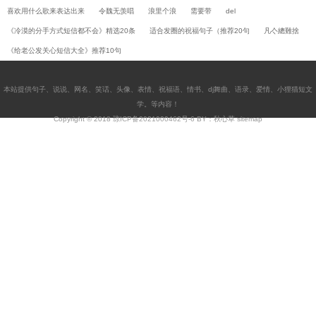
喜欢用什么歌来表达出来
令魏无羡唱
浪里个浪
需要带
del
《冷漠的分手方式短信都不会》精选20条
适合发圈的祝福句子（推荐20句
凡亽總難捨
《给老公发关心短信大全》推荐10句
本站提供
句子
、
说说
、
网名
、
笑话
、
头像
、
表情
、
祝福语
、
情书
、
dj舞曲
、
语录
、
爱情
、
小狸猫短文
学
。等内容！
Copyright © 2018
琼ICP备2021000462号-6
BY：秋心草
sitemap