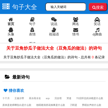
句子大全
搜索
首页
句子
说说
网名
笑话
头像
表情
祝福语
情书
dj舞曲
爱情
语录
关于豆角炒瓜子做法大全（豆角瓜的做法）的诗句
关于豆角炒瓜子做法大全（豆角瓜的做法）的诗句 - 总共有
0
条记录
最新诗句
猜你喜欢
十个月
王嘉尔带
高冷高冷女
scp
贝吉塔
哭道
70后怀念的冰棍是什么歌
原来是老师啊告白是什么歌
他唱着洞房花烛事是什么歌
刀郎是
男唱女声的什么歌