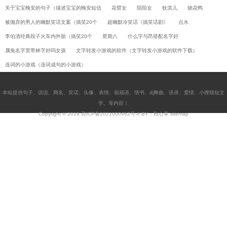
关于宝宝晚安的句子（描述宝宝的晚安短信
花臂女
陌陌女
狄淇儿
烧花鸭
被抛弃的男人的幽默笑话文案（搞笑20个
超幽默冷笑话《搞笑话剧》
点水
李伯清经典段子火车内外胎（搞笑20个
星期八
什么字与昂搭配名字好
属兔名字里带林字好吗女孩
文字转发小游戏的软件（文字转发小游戏的软件下载）
连词的小游戏（连词成句的小游戏）
本站提供
句子
、
说说
、
网名
、
笑话
、
头像
、
表情
、
祝福语
、
情书
、
dj舞曲
、
语录
、
爱情
、
小狸猫短文
学
。等内容！
Copyright © 2018
琼ICP备2021000462号-6
BY：秋心草
sitemap