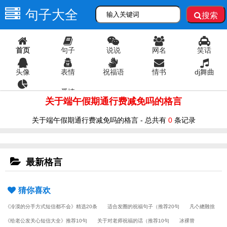
句子大全
搜索
首页
句子
说说
网名
笑话
头像
表情
祝福语
情书
dj舞曲
爱情
语录
关于端午假期通行费减免吗的格言
关于端午假期通行费减免吗的格言 - 总共有
0
条记录
最新格言
猜你喜欢
《冷漠的分手方式短信都不会》精选20条
适合发圈的祝福句子（推荐20句
凡亽總難捨
《给老公发关心短信大全》推荐10句
关于对老师祝福的话（推荐10句
冰裸替