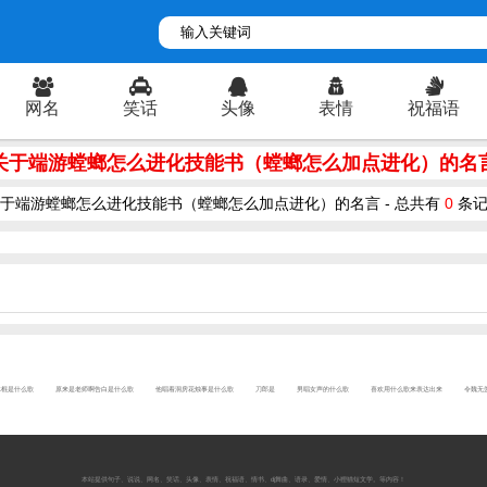
网名
笑话
头像
表情
祝福语
关于端游螳螂怎么进化技能书（螳螂怎么加点进化）的名
于端游螳螂怎么进化技能书（螳螂怎么加点进化）的名言 - 总共有
0
条记
冰棍是什么歌
原来是老师啊告白是什么歌
他唱着洞房花烛事是什么歌
刀郎是
男唱女声的什么歌
喜欢用什么歌来表达出来
令魏无
本站提供
句子
、
说说
、
网名
、
笑话
、
头像
、
表情
、
祝福语
、
情书
、
dj舞曲
、
语录
、
爱情
、
小狸猫短文学
。等内容！