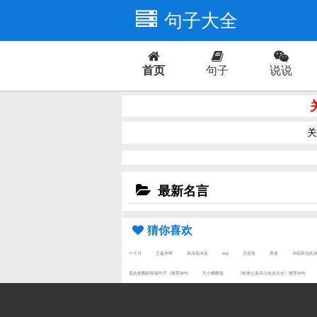
句子大全
首页
句子
说说
爱情
关
最新名言
猜你喜欢
十个月
王嘉尔带
高冷高冷女
scp
贝吉塔
哭道
70后怀念的
适合发圈的祝福句子（推荐20句
凡亽總難捨
《给老公发关心短信大全》推荐10句