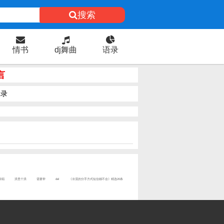
搜索
情书
dj舞曲
语录
言
录
羡唱
浪里个浪
需要带
del
《冷漠的分手方式短信都不会》精选20条