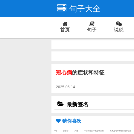
句子大全
首页
句子
说说
爱情
冠心病
的症状和特征
2025-06-14
最新签名
猜你喜欢
scp
贝吉塔
哭道
70后怀念的冰棍是什么歌
原来是老师啊告白是什么歌