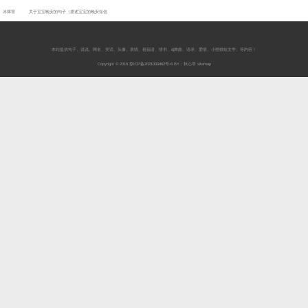
冰裸替
关于宝宝晚安的句子（描述宝宝的晚安短信
本站提供
句子
、
说说
、
网名
、
笑话
、
头像
、
表情
、
祝福语
、
情书
、
dj舞曲
、
语录
、
爱情
、
小狸猫短文学
。等内容！
Copyright © 2018
琼ICP备2021000462号-6
BY：秋心草
sitemap