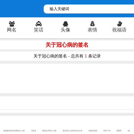
网名
笑话
头像
表情
祝福语
关于冠心病的签名
关于冠心病的签名 - 总共有
1
条记录
他唱着洞房花烛事是什么歌
刀郎是
男唱女声的什么歌
喜欢用什么歌来表达出来
令魏无羡唱
浪里个浪
需要带
del