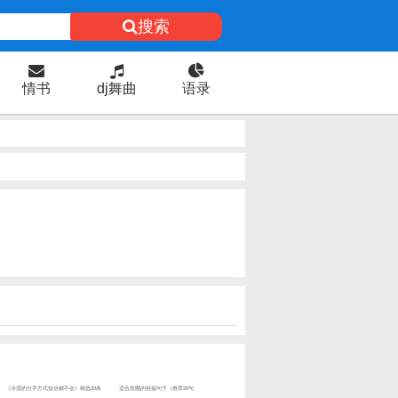
搜索
情书
dj舞曲
语录
《冷漠的分手方式短信都不会》精选20条
适合发圈的祝福句子（推荐20句