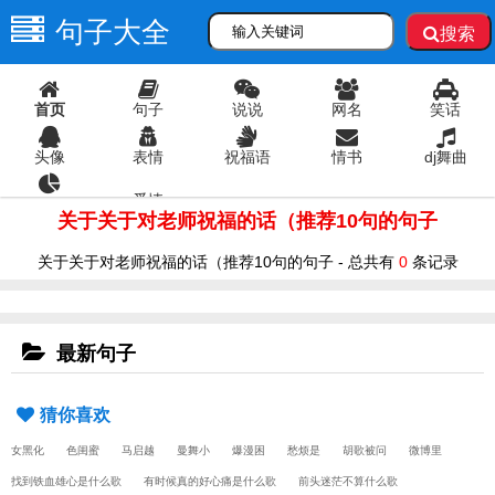
句子大全
搜索
首页
句子
说说
网名
笑话
头像
表情
祝福语
情书
dj舞曲
爱情
语录
关于关于对老师祝福的话（推荐10句的句子
关于关于对老师祝福的话（推荐10句的句子 - 总共有
0
条记录
最新句子
猜你喜欢
女黑化
色闺蜜
马启越
曼舞小
爆漫困
愁烦是
胡歌被问
微博里
找到铁血雄心是什么歌
有时候真的好心痛是什么歌
前头迷茫不算什么歌