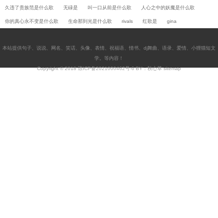
久违了贵族范是什么歌
无碌是
叫一口从前是什么歌
人心之中的妖魔是什么歌
你的真心永不变是什么歌
生命那到光是什么歌
rivals
红歌是
gina
本站提供
句子
、
说说
、
网名
、
笑话
、
头像
、
表情
、
祝福语
、
情书
、
dj舞曲
、
语录
、
爱情
、
小狸猫短文
学
。等内容！
Copyright © 2018
琼ICP备2021000462号-6
BY：秋心草
sitemap