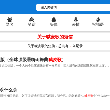
网名
笑话
头像
表情
祝福语
关于喊麦歌的短信
关于喊麦歌的短信 - 总共有
2
条记录
快版（全球顶级最嗨dj舞曲
喊麦歌
）
独特 dj加快版，一个人的个性应该像岩石一样坚固，因为所有的东西都建筑在它上面。。 {d
杀什么杀
我没有相关信息，您可以尝试问我其它问题，我会尽力为您解答~,,
喊麦歌
中“什么杀什