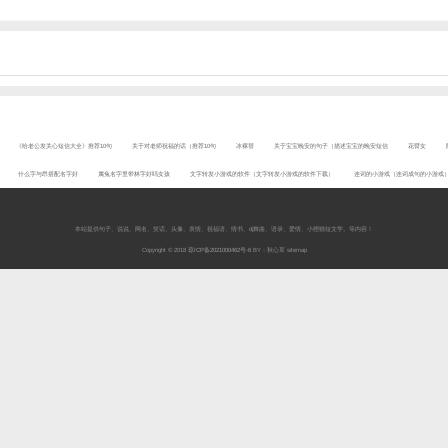
《给老公发关心短信大全》推荐10句
关于对老师祝福的话（推荐10句
冰裸替
关于宝宝晚安的句子（描述宝宝的晚安短信
花臂女
什么字与昂搭配名字好
属兔名字里带林字好吗女孩
文字转发小游戏的软件（文字转发小游戏的软件下载）
连词的小游戏（连词成句的小游戏
本站提供
句子
、
说说
、
网名
、
笑话
、
头像
、
表情
、
祝福语
、
情书
、
dj舞曲
、
语录
、
爱情
、
小狸猫短文学
。等内容！
Copyright © 2018
琼ICP备2021000462号-6
BY：秋心草
sitemap