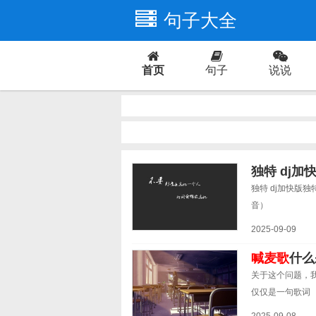
句子大全
首页
句子
说说
爱情
独特 dj加
独特 dj加快版
音）
2025-09-09
喊麦歌
什么
关于这个问题，
仅仅是一句歌词