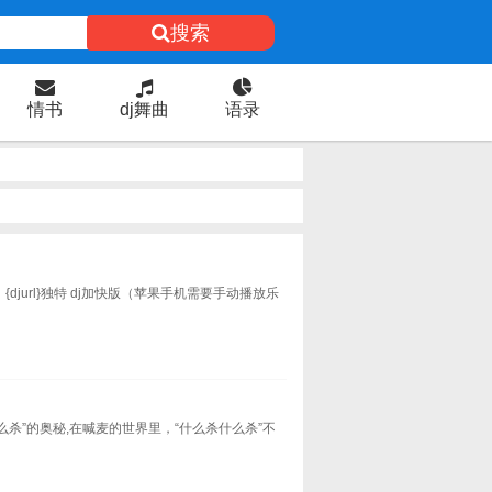
搜索
情书
dj舞曲
语录
jurl}独特 dj加快版（苹果手机需要手动播放乐
么杀”的奥秘,在喊麦的世界里，“什么杀什么杀”不