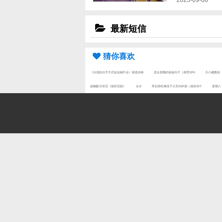
2025-09-08
最新短信
猜你喜欢
《冷漠的分手方式短信都不会》精选20条
适合发圈的祝福句子（推荐20句
凡亽總難捨
超幽默冷笑话《搞笑话剧》
点水
李伯清经典段子火车内外胎（搞笑20个
星期八