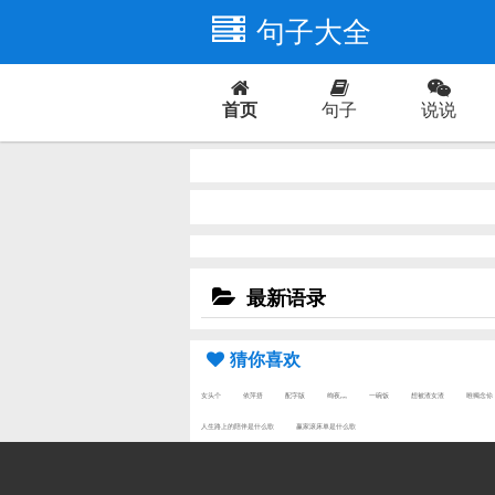
句子大全
首页
句子
说说
爱情
最新语录
猜你喜欢
女头个
依萍捂
配字版
绚夜灬
一碗饭
想被渣女渣
唯獨念伱
人生路上的陪伴是什么歌
赢家滚床单是什么歌