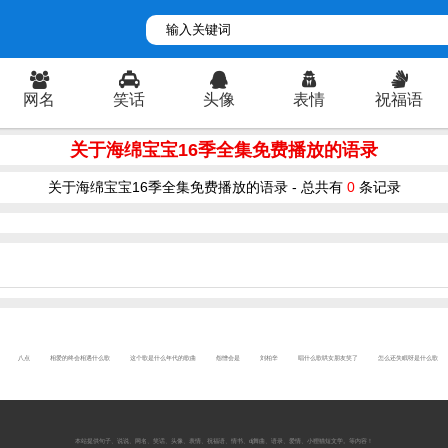
网名
笑话
头像
表情
祝福语
关于海绵宝宝16季全集免费播放的语录
关于海绵宝宝16季全集免费播放的语录 - 总共有
0
条记录
八点
相爱的终会相遇什么歌
这个歌是什么年代的歌曲
怨憎会是
刘柏辛
唱什么歌哄女朋友笑了
怎么还失眠呀是什么歌
本站提供
句子
、
说说
、
网名
、
笑话
、
头像
、
表情
、
祝福语
、
情书
、
dj舞曲
、
语录
、
爱情
、
小狸猫短文学
。等内容！