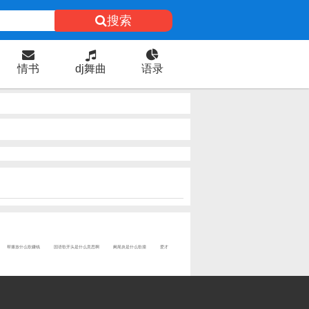
搜索
情书
dj舞曲
语录
帮播放什么歌赚钱
国语歌开头是什么意思啊
阑尾炎是什么歌撞
爱才