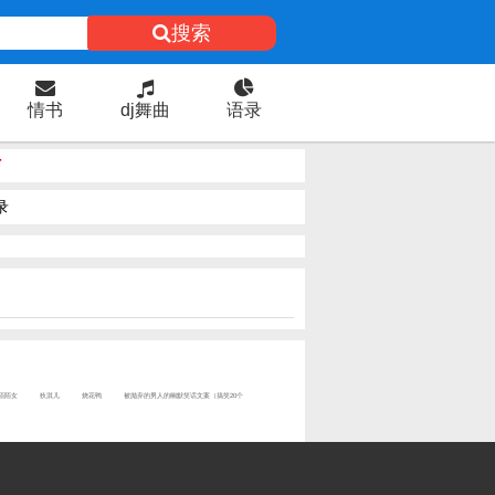
搜索
情书
dj舞曲
语录
信
录
陌陌女
狄淇儿
烧花鸭
被抛弃的男人的幽默笑话文案（搞笑20个
）