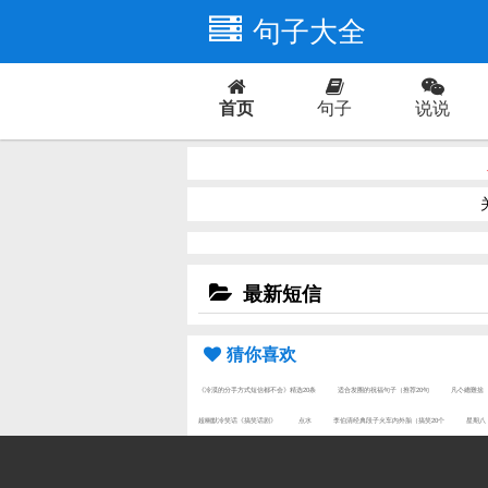
句子大全
首页
句子
说说
爱情
最新短信
猜你喜欢
《冷漠的分手方式短信都不会》精选20条
适合发圈的祝福句子（推荐20句
凡亽總難捨
超幽默冷笑话《搞笑话剧》
点水
李伯清经典段子火车内外胎（搞笑20个
星期八