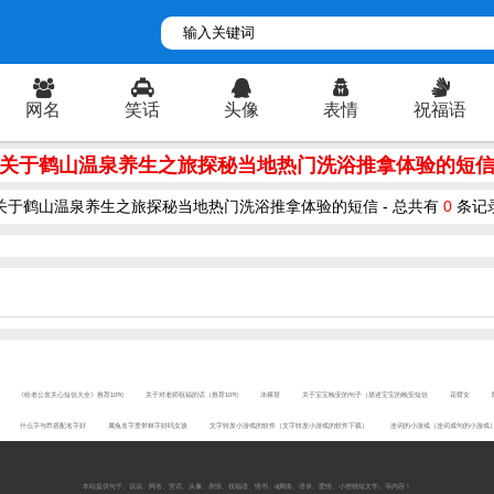
网名
笑话
头像
表情
祝福语
关于鹤山温泉养生之旅探秘当地热门洗浴推拿体验的短
关于鹤山温泉养生之旅探秘当地热门洗浴推拿体验的短信 - 总共有
0
条记
《给老公发关心短信大全》推荐10句
关于对老师祝福的话（推荐10句
冰裸替
关于宝宝晚安的句子（描述宝宝的晚安短信
花臂女
什么字与昂搭配名字好
属兔名字里带林字好吗女孩
文字转发小游戏的软件（文字转发小游戏的软件下载）
连词的小游戏（连词成句的小游戏
本站提供
句子
、
说说
、
网名
、
笑话
、
头像
、
表情
、
祝福语
、
情书
、
dj舞曲
、
语录
、
爱情
、
小狸猫短文学
。等内容！