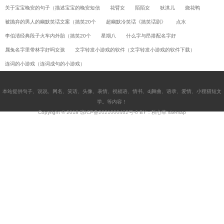
关于宝宝晚安的句子（描述宝宝的晚安短信
花臂女
陌陌女
狄淇儿
烧花鸭
被抛弃的男人的幽默笑话文案（搞笑20个
超幽默冷笑话《搞笑话剧》
点水
李伯清经典段子火车内外胎（搞笑20个
星期八
什么字与昂搭配名字好
属兔名字里带林字好吗女孩
文字转发小游戏的软件（文字转发小游戏的软件下载）
连词的小游戏（连词成句的小游戏）
本站提供
句子
、
说说
、
网名
、
笑话
、
头像
、
表情
、
祝福语
、
情书
、
dj舞曲
、
语录
、
爱情
、
小狸猫短文
学
。等内容！
Copyright © 2018
琼ICP备2021000462号-6
BY：秋心草
sitemap