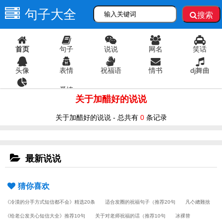
句子大全
搜索
首页
句子
说说
网名
笑话
头像
表情
祝福语
情书
dj舞曲
爱情
语录
关于加醋好的说说
关于加醋好的说说 - 总共有
0
条记录
最新说说
猜你喜欢
《冷漠的分手方式短信都不会》精选20条
适合发圈的祝福句子（推荐20句
凡亽總難捨
《给老公发关心短信大全》推荐10句
关于对老师祝福的话（推荐10句
冰裸替