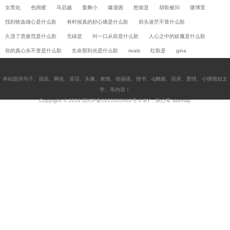
女黑化
色闺蜜
马启越
曼舞小
爆漫困
愁烦是
胡歌被问
微博里
找到铁血雄心是什么歌
有时候真的好心痛是什么歌
前头迷茫不算什么歌
久违了贵族范是什么歌
无碌是
叫一口从前是什么歌
人心之中的妖魔是什么歌
你的真心永不变是什么歌
生命那到光是什么歌
rivals
红歌是
gina
本站提供
句子
、
说说
、
网名
、
笑话
、
头像
、
表情
、
祝福语
、
情书
、
dj舞曲
、
语录
、
爱情
、
小狸猫短文
学
。等内容！
Copyright © 2018
琼ICP备2021000462号-6
BY：秋心草
sitemap