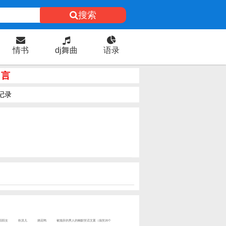
搜索
情书
dj舞曲
语录
名言
记录
陌陌女
狄淇儿
烧花鸭
被抛弃的男人的幽默笑话文案（搞笑20个