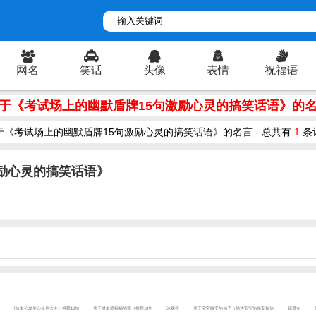
网名
笑话
头像
表情
祝福语
于《考试场上的幽默盾牌15句激励心灵的搞笑话语》的
于《考试场上的幽默盾牌15句激励心灵的搞笑话语》的名言 - 总共有
1
条
励心灵的搞笑话语》
《给老公发关心短信大全》推荐10句
关于对老师祝福的话（推荐10句
冰裸替
关于宝宝晚安的句子（描述宝宝的晚安短信
花臂女