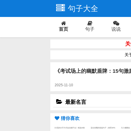
句子大全
首页
句子
说说
爱情
关
关
《考试场上的幽默盾牌：15句激
2025-11-10
最新名言
猜你喜欢
《冷漠的分手方式短信都不会》精选20条
适合发圈的祝福句子（推荐20句
凡亽總難捨