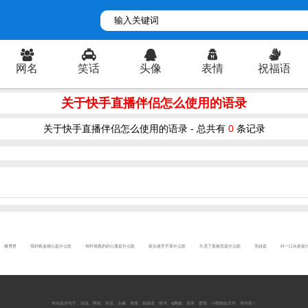
网名
笑话
头像
表情
祝福语
关于快手直播伴侣怎么使用的语录
关于快手直播伴侣怎么使用的语录 - 总共有
0
条记录
微博里
找到铁血雄心是什么歌
有时候真的好心痛是什么歌
前头迷茫不算什么歌
久违了贵族范是什么歌
无碌是
叫一口从前是
本站提供
句子
、
说说
、
网名
、
笑话
、
头像
、
表情
、
祝福语
、
情书
、
dj舞曲
、
语录
、
爱情
、
小狸猫短文学
。等内容！