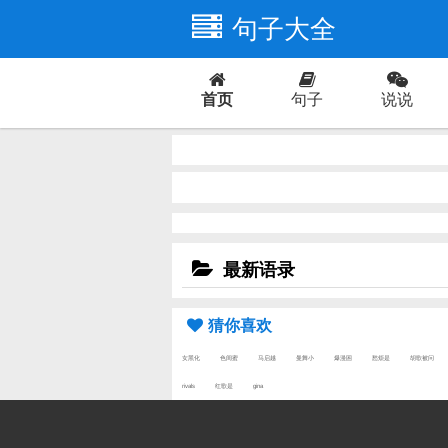
句子大全
首页
句子
说说
爱情
最新语录
猜你喜欢
女黑化
色闺蜜
马启越
曼舞小
爆漫困
愁烦是
胡歌被问
rivals
红歌是
gina