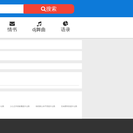
搜索
情书
dj舞曲
语录
什么歌
人心之中的妖魔是什么歌
你的真心永不变是什么歌
生命那到光是什么歌