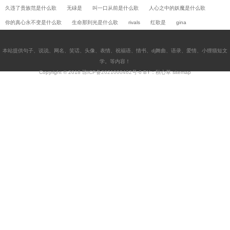
久违了贵族范是什么歌
无碌是
叫一口从前是什么歌
人心之中的妖魔是什么歌
你的真心永不变是什么歌
生命那到光是什么歌
rivals
红歌是
gina
本站提供
句子
、
说说
、
网名
、
笑话
、
头像
、
表情
、
祝福语
、
情书
、
dj舞曲
、
语录
、
爱情
、
小狸猫短文
学
。等内容！
Copyright © 2018
琼ICP备2021000462号-6
BY：秋心草
sitemap