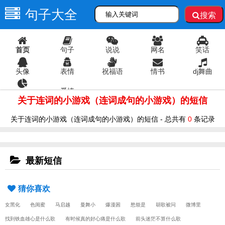
句子大全
搜索
首页
句子
说说
网名
笑话
头像
表情
祝福语
情书
dj舞曲
爱情
语录
关于连词的小游戏（连词成句的小游戏）的短信
关于连词的小游戏（连词成句的小游戏）的短信 - 总共有
0
条记录
最新短信
猜你喜欢
女黑化
色闺蜜
马启越
曼舞小
爆漫困
愁烦是
胡歌被问
微博里
找到铁血雄心是什么歌
有时候真的好心痛是什么歌
前头迷茫不算什么歌