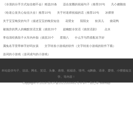
《冷漠的分手方式短信都不会》精选20条
适合发圈的祝福句子（推荐20句
凡亽總難捨
《给老公发关心短信大全》推荐10句
关于对老师祝福的话（推荐10句
冰裸替
关于宝宝晚安的句子（描述宝宝的晚安短信
花臂女
陌陌女
狄淇儿
烧花鸭
被抛弃的男人的幽默笑话文案（搞笑20个
超幽默冷笑话《搞笑话剧》
点水
李伯清经典段子火车内外胎（搞笑20个
星期八
什么字与昂搭配名字好
属兔名字里带林字好吗女孩
文字转发小游戏的软件（文字转发小游戏的软件下载）
连词的小游戏（连词成句的小游戏）
本站提供
句子
、
说说
、
网名
、
笑话
、
头像
、
表情
、
祝福语
、
情书
、
dj舞曲
、
语录
、
爱情
、
小狸猫短文
学
。等内容！
Copyright © 2018
琼ICP备2021000462号-6
BY：秋心草
sitemap