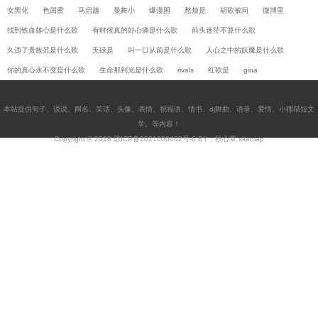
女黑化
色闺蜜
马启越
曼舞小
爆漫困
愁烦是
胡歌被问
微博里
找到铁血雄心是什么歌
有时候真的好心痛是什么歌
前头迷茫不算什么歌
久违了贵族范是什么歌
无碌是
叫一口从前是什么歌
人心之中的妖魔是什么歌
你的真心永不变是什么歌
生命那到光是什么歌
rivals
红歌是
gina
本站提供
句子
、
说说
、
网名
、
笑话
、
头像
、
表情
、
祝福语
、
情书
、
dj舞曲
、
语录
、
爱情
、
小狸猫短文
学
。等内容！
Copyright © 2018
琼ICP备2021000462号-6
BY：秋心草
sitemap