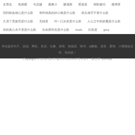
女黑化
色闺蜜
马启越
曼舞小
爆漫困
愁烦是
胡歌被问
微博里
找到铁血雄心是什么歌
有时候真的好心痛是什么歌
前头迷茫不算什么歌
久违了贵族范是什么歌
无碌是
叫一口从前是什么歌
人心之中的妖魔是什么歌
你的真心永不变是什么歌
生命那到光是什么歌
rivals
红歌是
gina
本站提供
句子
、
说说
、
网名
、
笑话
、
头像
、
表情
、
祝福语
、
情书
、
dj舞曲
、
语录
、
爱情
、
小狸猫短文
学
。等内容！
Copyright © 2018
琼ICP备2021000462号-6
BY：秋心草
sitemap