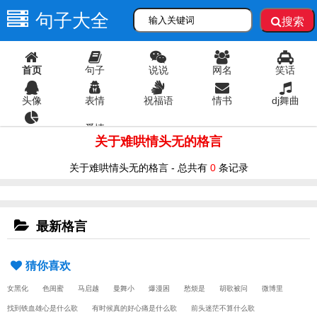
句子大全
搜索
首页
句子
说说
网名
笑话
头像
表情
祝福语
情书
dj舞曲
爱情
语录
关于难哄情头无的格言
关于难哄情头无的格言 - 总共有
0
条记录
最新格言
猜你喜欢
女黑化
色闺蜜
马启越
曼舞小
爆漫困
愁烦是
胡歌被问
微博里
找到铁血雄心是什么歌
有时候真的好心痛是什么歌
前头迷茫不算什么歌