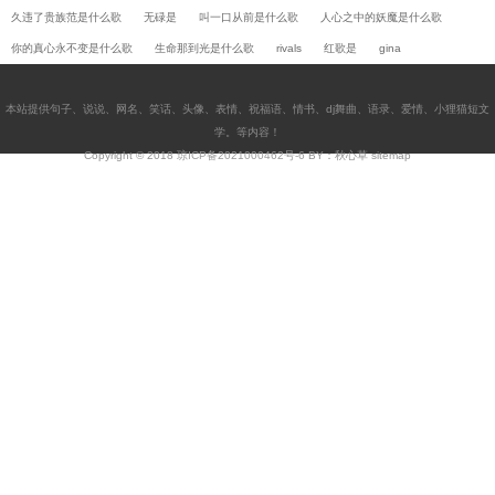
久违了贵族范是什么歌
无碌是
叫一口从前是什么歌
人心之中的妖魔是什么歌
你的真心永不变是什么歌
生命那到光是什么歌
rivals
红歌是
gina
本站提供
句子
、
说说
、
网名
、
笑话
、
头像
、
表情
、
祝福语
、
情书
、
dj舞曲
、
语录
、
爱情
、
小狸猫短文
学
。等内容！
Copyright © 2018
琼ICP备2021000462号-6
BY：秋心草
sitemap