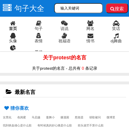
句子大全
搜索
首页
句子
说说
网名
笑话
头像
表情
祝福语
情书
dj舞曲
爱情
语录
关于protest的名言
关于protest的名言 - 总共有
0
条记录
最新名言
猜你喜欢
女黑化
色闺蜜
马启越
曼舞小
爆漫困
愁烦是
胡歌被问
微博里
找到铁血雄心是什么歌
有时候真的好心痛是什么歌
前头迷茫不算什么歌