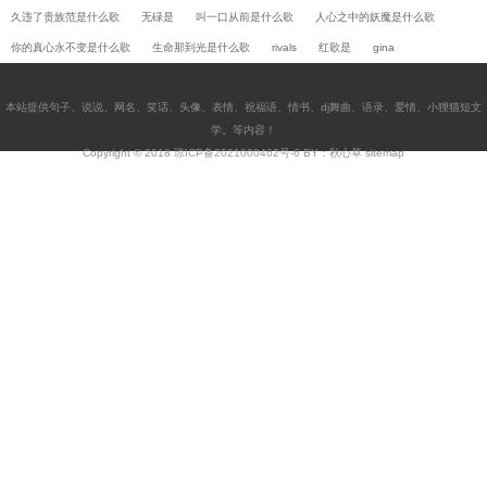
久违了贵族范是什么歌
无碌是
叫一口从前是什么歌
人心之中的妖魔是什么歌
你的真心永不变是什么歌
生命那到光是什么歌
rivals
红歌是
gina
本站提供
句子
、
说说
、
网名
、
笑话
、
头像
、
表情
、
祝福语
、
情书
、
dj舞曲
、
语录
、
爱情
、
小狸猫短文
学
。等内容！
Copyright © 2018
琼ICP备2021000462号-6
BY：秋心草
sitemap