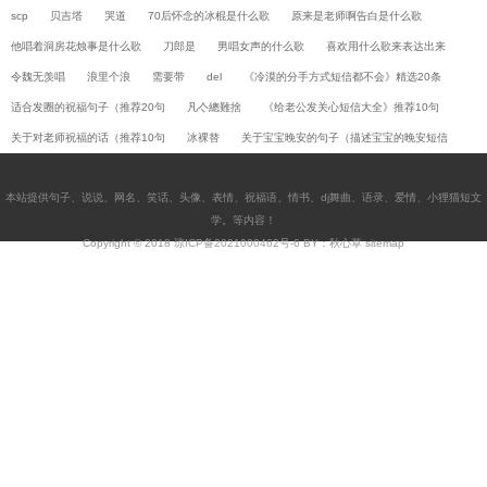
scp
贝吉塔
哭道
70后怀念的冰棍是什么歌
原来是老师啊告白是什么歌
他唱着洞房花烛事是什么歌
刀郎是
男唱女声的什么歌
喜欢用什么歌来表达出来
令魏无羡唱
浪里个浪
需要带
del
《冷漠的分手方式短信都不会》精选20条
适合发圈的祝福句子（推荐20句
凡亽總難捨
《给老公发关心短信大全》推荐10句
关于对老师祝福的话（推荐10句
冰裸替
关于宝宝晚安的句子（描述宝宝的晚安短信
本站提供
句子
、
说说
、
网名
、
笑话
、
头像
、
表情
、
祝福语
、
情书
、
dj舞曲
、
语录
、
爱情
、
小狸猫短文
学
。等内容！
Copyright © 2018
琼ICP备2021000462号-6
BY：秋心草
sitemap