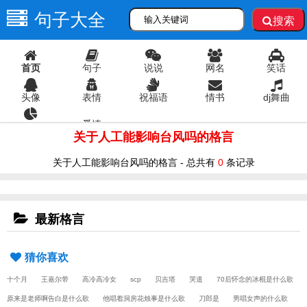
句子大全
搜索
首页
句子
说说
网名
笑话
头像
表情
祝福语
情书
dj舞曲
爱情
语录
关于人工能影响台风吗的格言
关于人工能影响台风吗的格言 - 总共有
0
条记录
最新格言
猜你喜欢
十个月
王嘉尔带
高冷高冷女
scp
贝吉塔
哭道
70后怀念的冰棍是什么歌
原来是老师啊告白是什么歌
他唱着洞房花烛事是什么歌
刀郎是
男唱女声的什么歌