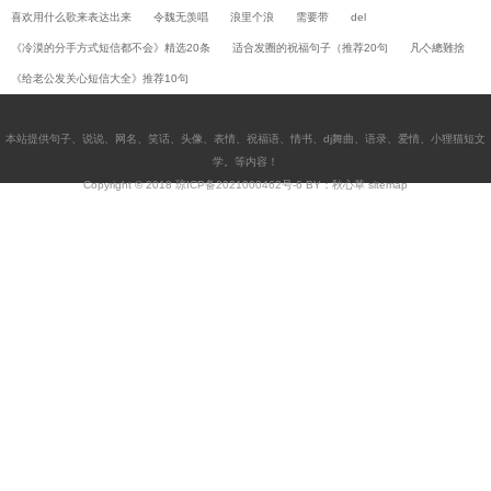
喜欢用什么歌来表达出来
令魏无羡唱
浪里个浪
需要带
del
《冷漠的分手方式短信都不会》精选20条
适合发圈的祝福句子（推荐20句
凡亽總難捨
《给老公发关心短信大全》推荐10句
本站提供
句子
、
说说
、
网名
、
笑话
、
头像
、
表情
、
祝福语
、
情书
、
dj舞曲
、
语录
、
爱情
、
小狸猫短文
学
。等内容！
Copyright © 2018
琼ICP备2021000462号-6
BY：秋心草
sitemap