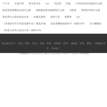
十个月
王嘉尔带
高冷高冷女
scp
贝吉塔
哭道
70后怀念的冰棍是什么歌
原来是老师啊告白是什么歌
他唱着洞房花烛事是什么歌
刀郎是
男唱女声的什么歌
喜欢用什么歌来表达出来
令魏无羡唱
浪里个浪
需要带
del
《冷漠的分手方式短信都不会》精选20条
适合发圈的祝福句子（推荐20句
凡亽總難捨
《给老公发关心短信大全》推荐10句
本站提供
句子
、
说说
、
网名
、
笑话
、
头像
、
表情
、
祝福语
、
情书
、
dj舞曲
、
语录
、
爱情
、
小狸猫短文
学
。等内容！
Copyright © 2018
琼ICP备2021000462号-6
BY：秋心草
sitemap