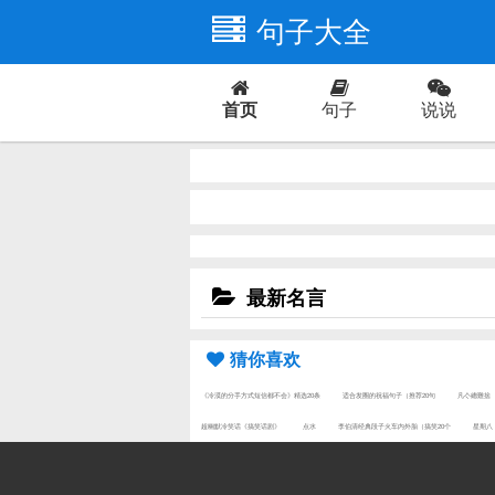
句子大全
首页
句子
说说
爱情
最新名言
猜你喜欢
《冷漠的分手方式短信都不会》精选20条
适合发圈的祝福句子（推荐20句
凡亽總難捨
超幽默冷笑话《搞笑话剧》
点水
李伯清经典段子火车内外胎（搞笑20个
星期八