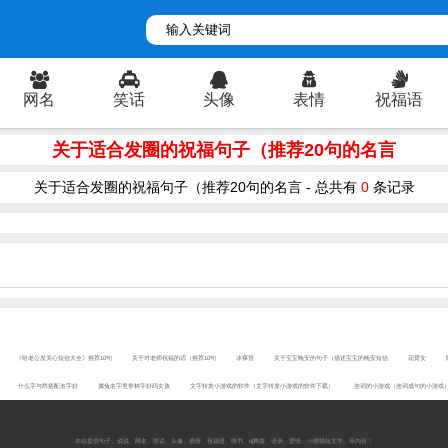
网名
笑话
头像
表情
祝福语
关于适合发圈的祝福句子（推荐20句的名言
关于适合发圈的祝福句子（推荐20句的名言 - 总共有
0
条记录
《给老公发关心短信大全》推荐10句
关于对老师祝福的话（推荐10句
冰裸替
关于宝宝晚安的句子（描述宝宝的晚安短信
花臂女
什么字与昂搭配名字好
属兔名字里带林字好吗女孩
文字转发小游戏的软件（文字转发小游戏的软件下载）
连词的小游戏（连词成句的小游戏
本站提供
句子
、
说说
、
网名
、
笑话
、
头像
、
表情
、
祝福语
、
情书
、
dj舞曲
、
语录
、
爱情
、
小狸猫短文学
。等内容！