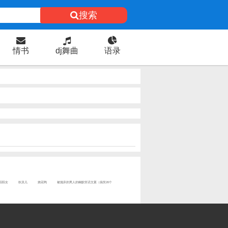
搜索
情书
dj舞曲
语录
陌陌女
狄淇儿
烧花鸭
被抛弃的男人的幽默笑话文案（搞笑20个
）