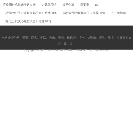
喜欢用什么歌来表达出来
令魏无羡唱
浪里个浪
需要带
del
《冷漠的分手方式短信都不会》精选20条
适合发圈的祝福句子（推荐20句
凡亽總難捨
《给老公发关心短信大全》推荐10句
本站提供
句子
、
说说
、
网名
、
笑话
、
头像
、
表情
、
祝福语
、
情书
、
dj舞曲
、
语录
、
爱情
、
小狸猫短文
学
。等内容！
Copyright © 2018
琼ICP备2021000462号-6
BY：秋心草
sitemap