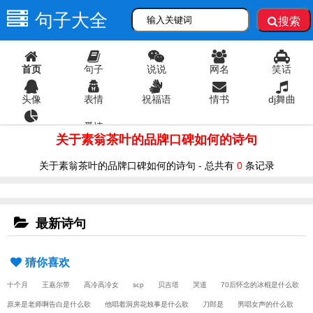
句子大全
搜索
首页
句子
说说
网名
笑话
头像
表情
祝福语
情书
dj舞曲
爱情
语录
关于素翁茶叶的品牌口碑如何的诗句
关于素翁茶叶的品牌口碑如何的诗句 - 总共有
0
条记录
最新诗句
猜你喜欢
十个月
王嘉尔带
高冷高冷女
scp
贝吉塔
哭道
70后怀念的冰棍是什么歌
原来是老师啊告白是什么歌
他唱着洞房花烛事是什么歌
刀郎是
男唱女声的什么歌