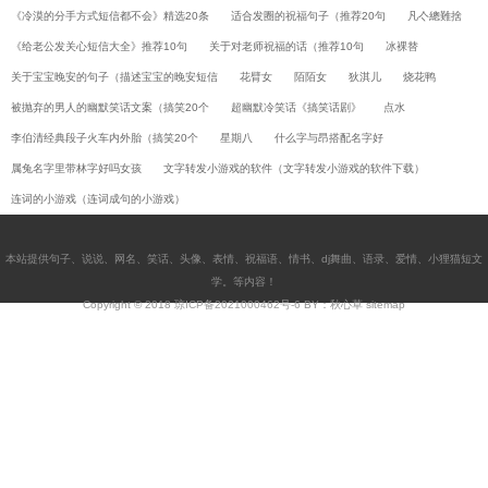
《冷漠的分手方式短信都不会》精选20条
适合发圈的祝福句子（推荐20句
凡亽總難捨
《给老公发关心短信大全》推荐10句
关于对老师祝福的话（推荐10句
冰裸替
关于宝宝晚安的句子（描述宝宝的晚安短信
花臂女
陌陌女
狄淇儿
烧花鸭
被抛弃的男人的幽默笑话文案（搞笑20个
超幽默冷笑话《搞笑话剧》
点水
李伯清经典段子火车内外胎（搞笑20个
星期八
什么字与昂搭配名字好
属兔名字里带林字好吗女孩
文字转发小游戏的软件（文字转发小游戏的软件下载）
连词的小游戏（连词成句的小游戏）
本站提供
句子
、
说说
、
网名
、
笑话
、
头像
、
表情
、
祝福语
、
情书
、
dj舞曲
、
语录
、
爱情
、
小狸猫短文
学
。等内容！
Copyright © 2018
琼ICP备2021000462号-6
BY：秋心草
sitemap