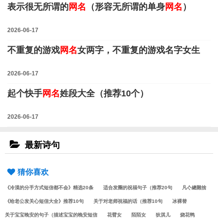
表示很无所谓的
网名
（形容无所谓的单身
网名
）
2026-06-17
不重复的游戏
网名
女两字，不重复的游戏名字女生
2026-06-17
起个快手
网名
姓段大全（推荐10个）
2026-06-17
最新诗句
猜你喜欢
《冷漠的分手方式短信都不会》精选20条
适合发圈的祝福句子（推荐20句
凡亽總難捨
《给老公发关心短信大全》推荐10句
关于对老师祝福的话（推荐10句
冰裸替
关于宝宝晚安的句子（描述宝宝的晚安短信
花臂女
陌陌女
狄淇儿
烧花鸭