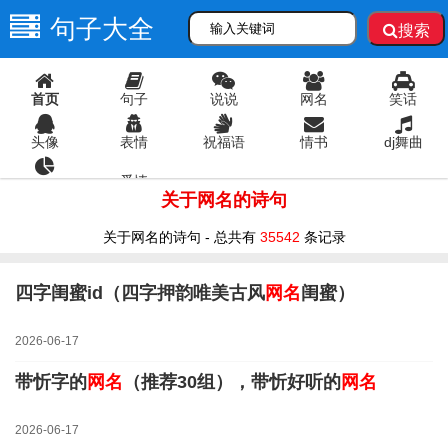
句子大全
搜索
首页
句子
说说
网名
笑话
头像
表情
祝福语
情书
dj舞曲
爱情
语录
关于网名的诗句
关于网名的诗句 - 总共有
35542
条记录
四字闺蜜id（四字押韵唯美古风
网名
闺蜜）
2026-06-17
带忻字的
网名
（推荐30组），带忻好听的
网名
2026-06-17