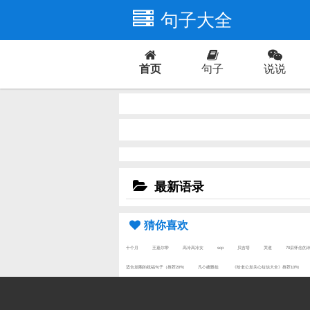
句子大全
首页
句子
说说
爱情
最新语录
猜你喜欢
十个月
王嘉尔带
高冷高冷女
scp
贝吉塔
哭道
70后怀念的
适合发圈的祝福句子（推荐20句
凡亽總難捨
《给老公发关心短信大全》推荐10句