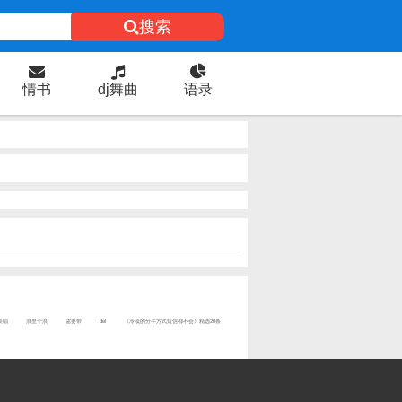
搜索
情书
dj舞曲
语录
羡唱
浪里个浪
需要带
del
《冷漠的分手方式短信都不会》精选20条