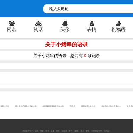
网名
笑话
头像
表情
祝福语
关于小烤串的语录
关于小烤串的语录 - 总共有
0
条记录
冰棍是什么歌
原来是老师啊告白是什么歌
他唱着洞房花烛事是什么歌
刀郎是
男唱女声的什么歌
喜欢用什么歌来表达出来
令魏无
本站提供
句子
、
说说
、
网名
、
笑话
、
头像
、
表情
、
祝福语
、
情书
、
dj舞曲
、
语录
、
爱情
、
小狸猫短文学
。等内容！