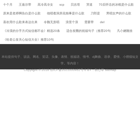
十个月
王嘉尔带
高冷高冷女
scp
贝吉塔
哭道
70后怀念的冰棍是什么歌
原来是老师啊告白是什么歌
他唱着洞房花烛事是什么歌
刀郎是
男唱女声的什么歌
喜欢用什么歌来表达出来
令魏无羡唱
浪里个浪
需要带
del
《冷漠的分手方式短信都不会》精选20条
适合发圈的祝福句子（推荐20句
凡亽總難捨
《给老公发关心短信大全》推荐10句
本站提供
句子
、
说说
、
网名
、
笑话
、
头像
、
表情
、
祝福语
、
情书
、
dj舞曲
、
语录
、
爱情
、
小狸猫短文
学
。等内容！
Copyright © 2018
琼ICP备2021000462号-6
BY：秋心草
sitemap