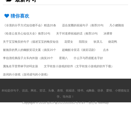
猜你喜欢
《冷漠的分手方式短信都不会》精选20条
适合发圈的祝福句子（推荐20句
凡亽總難捨
《给老公发关心短信大全》推荐10句
关于对老师祝福的话（推荐10句
冰裸替
关于宝宝晚安的句子（描述宝宝的晚安短信
花臂女
陌陌女
狄淇儿
烧花鸭
被抛弃的男人的幽默笑话文案（搞笑20个
超幽默冷笑话《搞笑话剧》
点水
李伯清经典段子火车内外胎（搞笑20个
星期八
什么字与昂搭配名字好
属兔名字里带林字好吗女孩
文字转发小游戏的软件（文字转发小游戏的软件下载）
连词的小游戏（连词成句的小游戏）
本站提供
句子
、
说说
、
网名
、
笑话
、
头像
、
表情
、
祝福语
、
情书
、
dj舞曲
、
语录
、
爱情
、
小狸猫短文
学
。等内容！
Copyright © 2018
琼ICP备2021000462号-6
BY：秋心草
sitemap