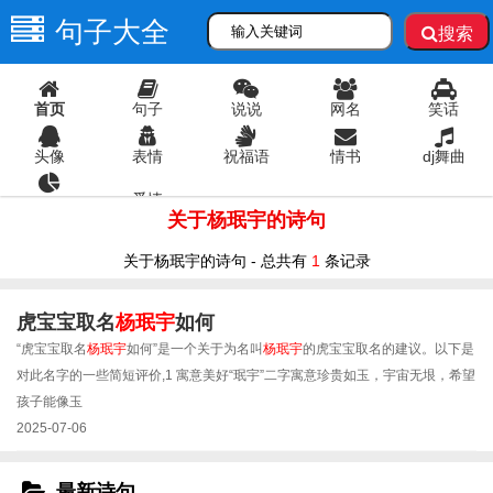
句子大全
搜索
首页
句子
说说
网名
笑话
头像
表情
祝福语
情书
dj舞曲
爱情
语录
关于杨珉宇的诗句
关于杨珉宇的诗句 - 总共有
1
条记录
虎宝宝取名
杨珉宇
如何
“虎宝宝取名
杨珉宇
如何”是一个关于为名叫
杨珉宇
的虎宝宝取名的建议。以下是
对此名字的一些简短评价,1 寓意美好“珉宇”二字寓意珍贵如玉，宇宙无垠，希望
孩子能像玉
2025-07-06
最新诗句